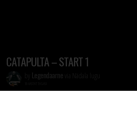
CATAPULTA – START 1
Legendaarne
by
via Nädala lugu
10 AASTAT TAGASI
GORÕ LANA MEHED ON TULNUD VÄLJA
UUE PROJEKTIGA CATAPULTA. HÄÄLT
TEEB MF LEF JA BIIDIMEISTRIKS LOWK