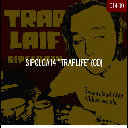
€
14.00
SIP€LGA14 “TRAPLIFE” (CD)