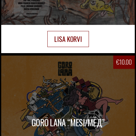
LISA KORVI
€
10.00
GORÕ LANA “MESI/МЁД”