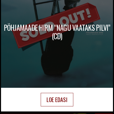
PÕHJAMAADE HIRM “NAGU VAATAKS PILVI”
(CD)
LOE EDASI