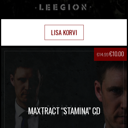
LISA KORVI
€
10.00
€
14.99
MAXTRACT “STAMINA” CD