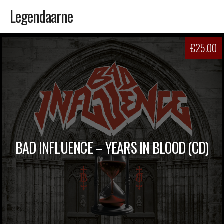
Legendaarne
Skip
€
25.00
to
content
BAD INFLUENCE – YEARS IN BLOOD (CD)