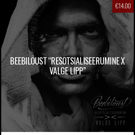
€
14.00
BEEBILÕUST “RESOTSIALISEERUMINE X
VALGE LIPP”