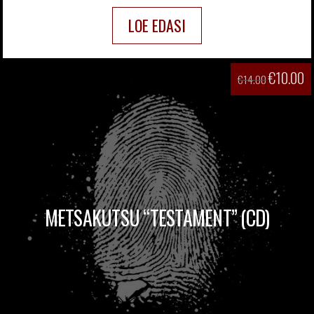
LOE EDASI
€
10.00
€
14.00
METSAKUTSU “TESTAMENT” (CD)