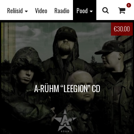
0
Reliisid
Video
Raadio
Pood
€
30.00
A-RÜHM “LEEGION” CD