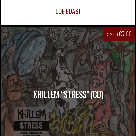
LOE EDASI
€
7.00
€
12.00
KHILLEM “STRESS” (CD)