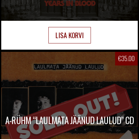
LISA KORVI
€
35.00
A-RÜHM “LAULMATA JÄÄNUD LAULUD” CD