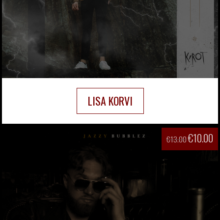
LISA KORVI
€
10.00
€
13.00