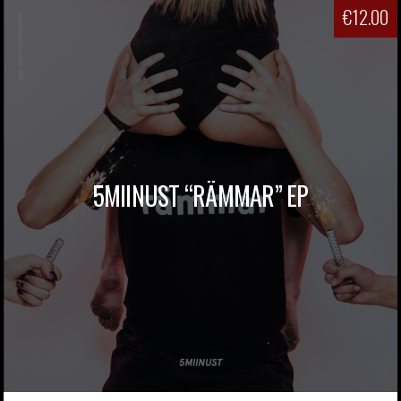
€
12.00
5MIINUST “RÄMMAR” EP