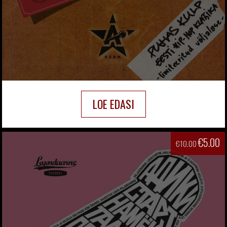
LOE EDASI
€
5.00
€
10.00