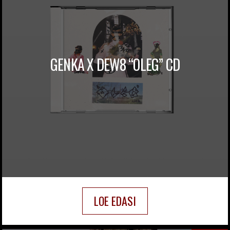
GENKA X DEW8 “OLEG” CD
LOE EDASI