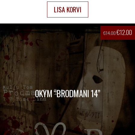
LISA KORVI
€
12.00
€
14.00
OKYM “BRODMANI 14”