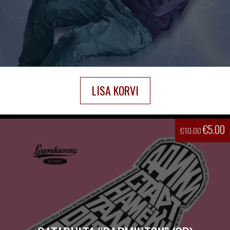
LISA KORVI
€
5.00
€
10.00