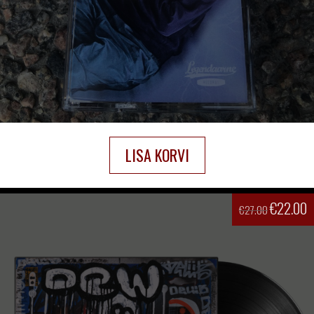
LISA KORVI
€
22.00
€
27.00