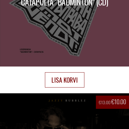
CATAPULTA “BADMINTON” (CD)
LISA KORVI
€
10.00
€
13.00