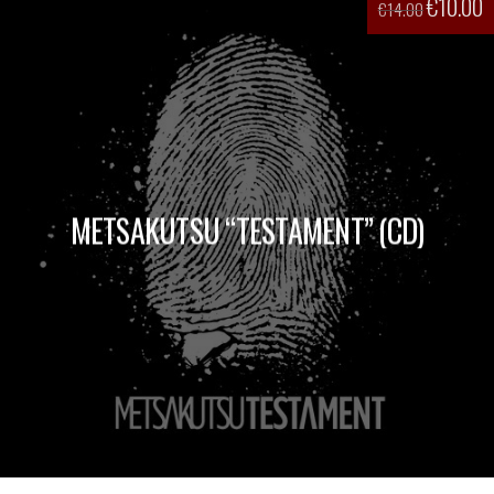
€
10.00
€
14.00
METSAKUTSU “TESTAMENT” (CD)