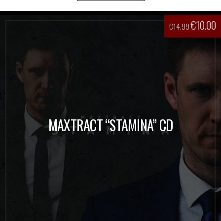
€
10.00
€
14.99
MAXTRACT “STAMINA” CD