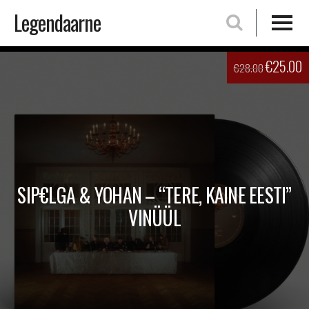
Legendaarne
Skip
€
25.00
€
28.00
to
content
SIP€LGA & YOHAN – “TERE, KAINE EESTI”
VINÜÜL