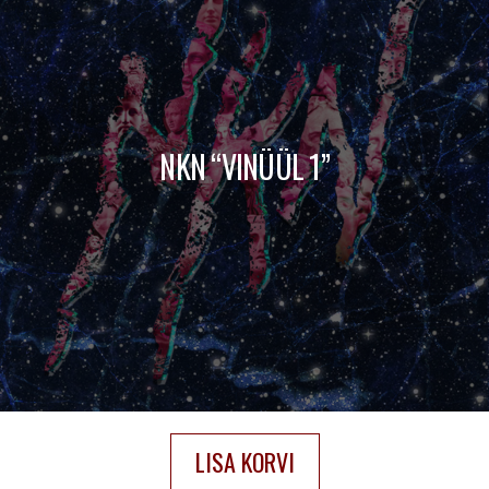
NKN “VINÜÜL 1”
LISA KORVI