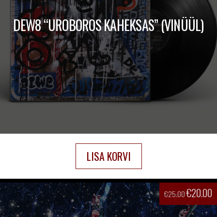
DEW8 “UROBOROS KAHEKSAS” (VINÜÜL)
LISA KORVI
€
20.00
€
25.00