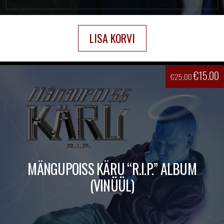
LISA KORVI
€
15.00
€
25.00
MÄNGUPOISS KÄRU “R.I.P.” ALBUM
(VINÜÜL)