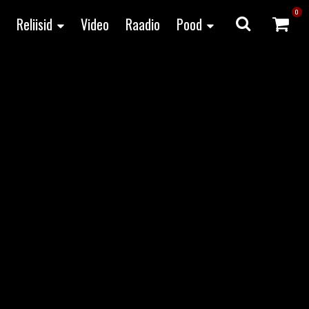
0
Reliisid
Video
Raadio
Pood