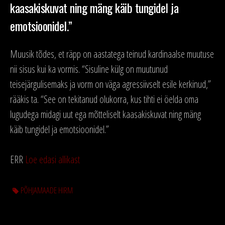
kaasakiskuvat ning mäng käib tungidel ja
emotsioonidel.”
Muusik tõdes, et räpp on aastatega teinud kardinaalse muutuse
nii sisus kui ka vormis. “Sisuline külg on muutunud
teisejärgulisemaks ja vorm on väga agressiivselt esile kerkinud,”
rääkis ta. “See on tekitanud olukorra, kus tihti ei öelda oma
lugudega midagi uut ega mõtteliselt kaasakiskuvat ning mäng
käib tungidel ja emotsioonidel.”
ERR
Loe edasi allikast
PÕHJAMAADE HIRM