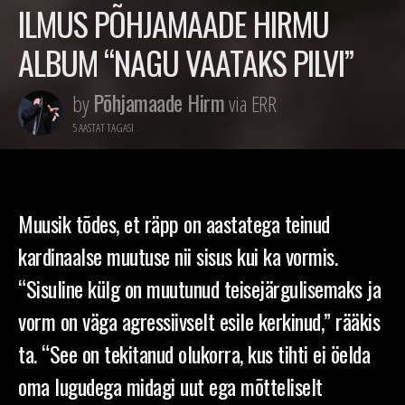
ILMUS PÕHJAMAADE HIRMU
ALBUM “NAGU VAATAKS PILVI”
Põhjamaade Hirm
by
via ERR
5 AASTAT TAGASI
Muusik tõdes, et räpp on aastatega teinud
kardinaalse muutuse nii sisus kui ka vormis.
“Sisuline külg on muutunud teisejärgulisemaks ja
vorm on väga agressiivselt esile kerkinud,” rääkis
ta. “See on tekitanud olukorra, kus tihti ei öelda
oma lugudega midagi uut ega mõtteliselt