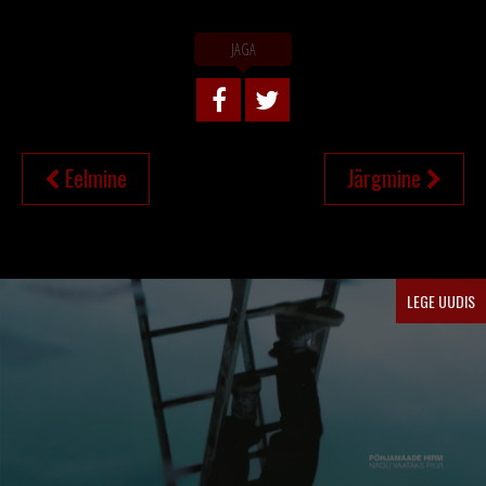
JAGA
NAVIGEERIMINE
Eelmine
Järgmine
LEGE UUDIS