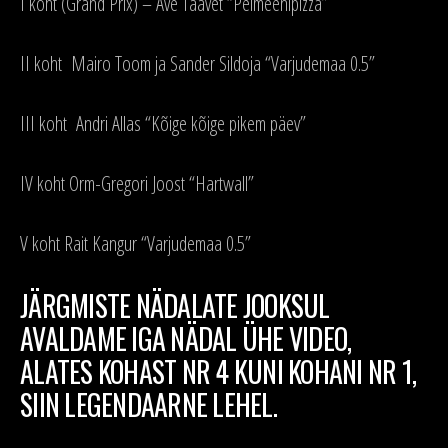
I koht (Grand Prix) – Ave Taavet “Pelmeenipizza”
II koht Mairo Toom ja Sander Sildoja “Varjudemaa 0.5”
III koht Andri Allas “Kõige kõige pikem päev”
IV koht Orm-Gregori Joost “Hartwall”
V koht Rait Kangur “Varjudemaa 0.5”
JÄRGMISTE NÄDALATE JOOKSUL
AVALDAME IGA NÄDAL ÜHE VIDEO,
ALATES KOHAST NR 4 KUNI KOHANI NR 1,
SIIN LEGENDAARNE LEHEL.