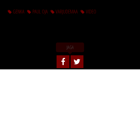
GENKA
PAUL OJA
VARJUDEMAA
VIDEO
JAGA
NAVIGEERIMINE
Eelmine
Järgmine
VIIDE