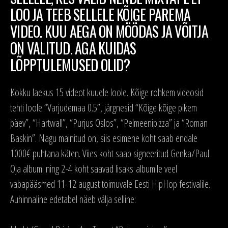
LOO JA TEEB SELLELE KÕIGE PAREMA
VIDEO. KUU AEGA ON MÖÖDAS JA VÕITJA
ON VALITUD. AGA KUIDAS
LÕPPTULEMUSED OLID?
Kokku laekus 15 videot kuuele loole. Kõige rohkem videosid
tehti loole “Varjudemaa 0.5”, järgnesid “Kõige kõige pikem
päev”, “Hartwall”, “Purjus Oslos”, “Pelmeenipizza” ja “Roman
Baskin”. Nagu mainitud on, siis esimene koht saab endale
1000€ puhtana käten. Viies koht saab signeeritud Genka/Paul
Oja albumi ning 2-4 koht saavad lisaks albumile veel
vabapääsmed 11-12 august toimuvale Eesti HipHop festivalile.
Auhinnaline edetabel näeb välja selline: