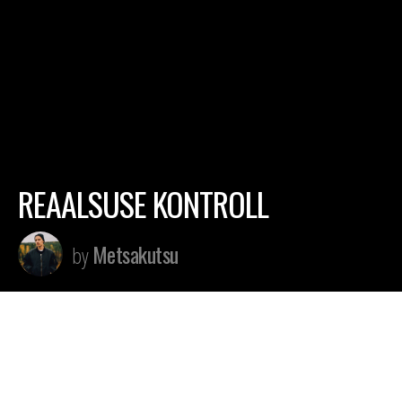
REAALSUSE KONTROLL
Metsakutsu
by
ALBUMILT: METSAKUTSU “TESTAMENT”
(PROD.SIM KARES) LEGENDAARNE