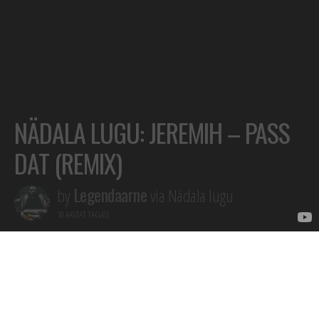
NÄDALA LUGU: JEREMIH – PASS
DAT (REMIX)
Legendaarne
by
via Nädala lugu
10 AASTAT TAGASI
JEREMIH – PASS DAT (REMIX) FT. CHANCE
THE RAPPER, YOUNG THUG & THE