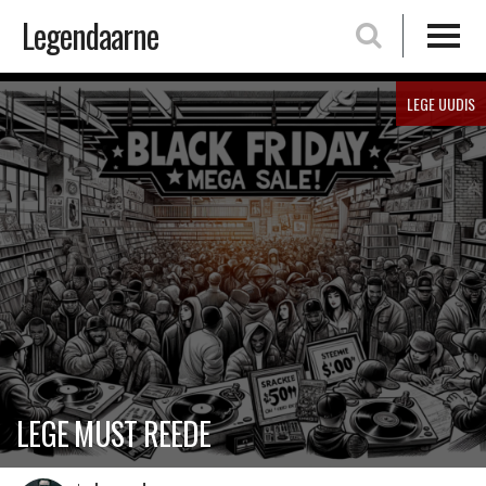
Legendaarne
Skip
LEGE UUDIS
to
content
LEGE MUST REEDE