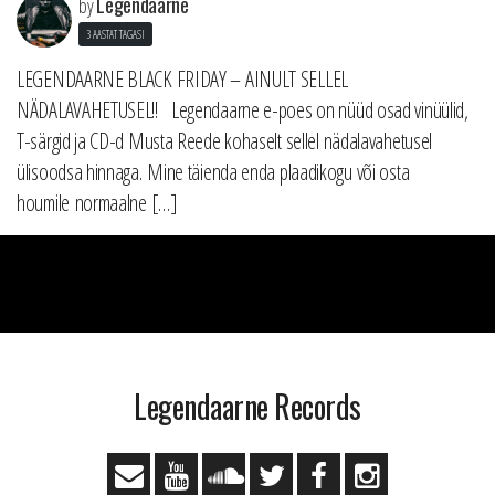
Legendaarne
by
3 AASTAT TAGASI
LEGENDAARNE BLACK FRIDAY – AINULT SELLEL
NÄDALAVAHETUSEL!! Legendaarne e-poes on nüüd osad vinüülid,
T-särgid ja CD-d Musta Reede kohaselt sellel nädalavahetusel
ülisoodsa hinnaga. Mine täienda enda plaadikogu või osta
houmile normaalne […]
Legendaarne Records