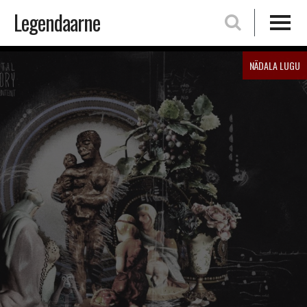
Legendaarne
Skip
NÄDALA LUGU
to
content