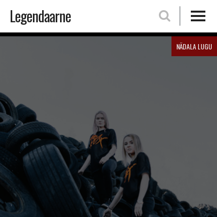
Legendaarne
Skip
NÄDALA LUGU
to
content