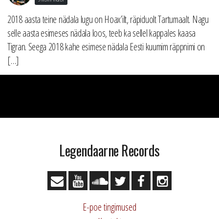
2018 aasta teine nädala lugu on Hoax’ilt, räpiduolt Tartumaalt. Nagu
selle aasta esimeses nädala loos, teeb ka sellel kappales kaasa
Tigran. Seega 2018 kahe esimese nädala Eesti kuumim räppnimi on
[…]
Legendaarne Records
E-poe tingimused