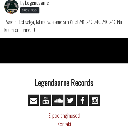
Legendaarne
by
9 AASTAT TAGASI
Pane riided selga, lähme vaatame siin õue! 24C 24C 24C 24C 24C Nii
kuum on tunne….!
Legendaarne Records
E-poe tingimused
Kontakt