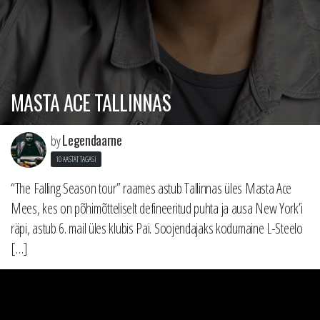
MASTA ACE TALLINNAS
Legendaarne
by
10 AASTAT TAGASI
“The Falling Season tour” raames astub Tallinnas üles Masta Ace
Mees, kes on põhimõtteliselt defineeritud puhta ja ausa New York’i
räpi, astub 6. mail üles klubis Pai. Soojendajaks kodumaine L-Steelo
[…]