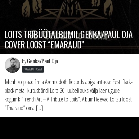
LOITS TRIBÜÜTALBUMIL GENKA/PAUL OJA
COVER LOOST “EMARAUD”
Genka/Paul Oja
by
10 AASTAT TAGASI
Mehhiko plaadifirma Azermedoth Records abiga antakse Eesti flack-
black metali kultusbändi Loits 20. juubeli auks välja laenlugude
kogumik “Trench Art – A Tribute to Loits”. Albumil teevad Loitsu loost
“Emaraud” oma […]