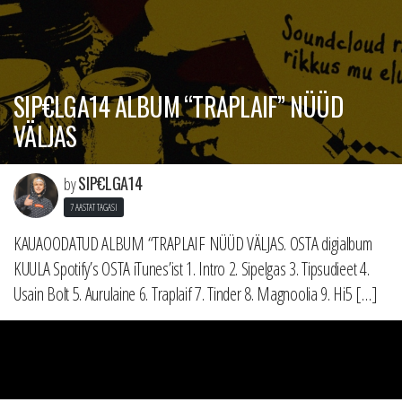
SIP€LGA14 ALBUM “TRAPLAIF” NÜÜD
VÄLJAS
SIP€LGA14
by
7 AASTAT TAGASI
KAUAOODATUD ALBUM “TRAPLAIF NÜÜD VÄLJAS. OSTA digialbum
KUULA Spotify’s OSTA iTunes’ist 1. Intro 2. Sipelgas 3. Tipsudieet 4.
Usain Bolt 5. Aurulaine 6. Traplaif 7. Tinder 8. Magnoolia 9. Hi5 […]