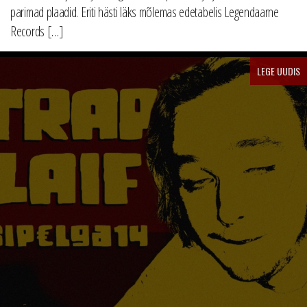
parimad plaadid. Eriti hästi läks mõlemas edetabelis Legendaarne
Records […]
LEGE UUDIS