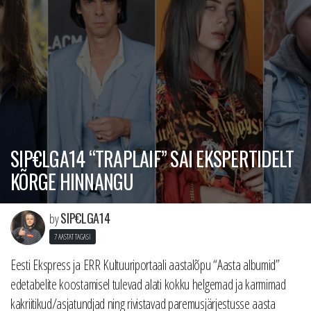
SIP€LGA14 “TRAPLAIF” SAI EKSPERTIDELT
KÕRGE HINNANGU
SIP€LGA14
by
7 AASTAT TAGASI
Eesti Ekspress ja ERR Kultuuriportaali aastalõpu “Aasta albumid”
edetabelite koostamisel tulevad alati kokku helgemad ja karmimad
kakriitikud/asjatundjad ning rivistavad paremusjärjestusse aasta