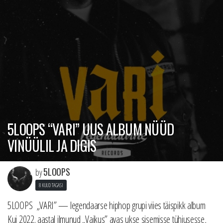
5LOOPS “VARI” UUS ALBUM NÜÜD
VINÜÜLIL JA DIGIS
5LOOPS
by
8 KUUD TAGASI
5LOOPS „VARI” — legendaarse hiphop grupi viies täispikk album
Kui 2022. aastal ilmunud „Vaikus” avas ukse sisemisse tühjusesse,