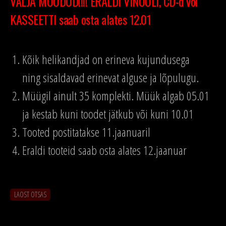
VÄLJA MÜÜDUD!!!! ERALDI VINÜÜLI, CD-d või
KASSEETTI saab osta alates 12.01
Kõik helikandjad on erineva kujundusega
ning sisaldavad erinevat alguse ja lõpulugu.
Müügil ainult 35 komplekti. Müük algab 05.01
ja kestab kuni toodet jätkub või kuni 10.01
Tooted postitatakse 11.jaanuaril
Eraldi tooteid saab osta alates 12.jaanuar
LAOST OTSAS