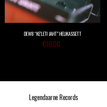
DEW8 “KE’LETI JAHT” HELIKASSETT
€
10.00
Legendaarne Records