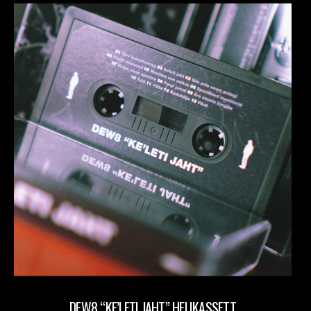
DEW8 “KE’LETI JAHT” HELIKASSETT