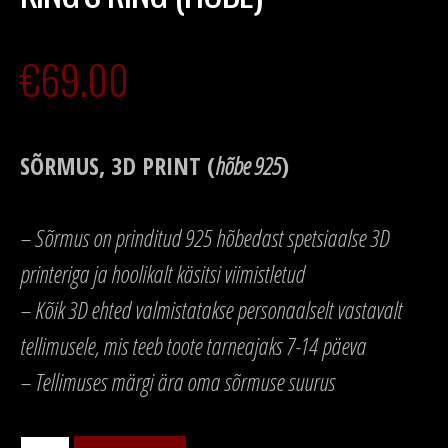
€
69.00
SÕRMUS, 3D PRINT (
hõbe 925
)
– Sõrmus on prinditud 925 hõbedast spetsiaalse 3D
printeriga ja hoolikalt käsitsi viimistletud
– Kõik 3D ehted valmistatakse personaalselt vastavalt
tellimusele, mis teeb toote tarneajaks 7-14 päeva
– Tellimuses märgi ära oma sõrmuse suurus