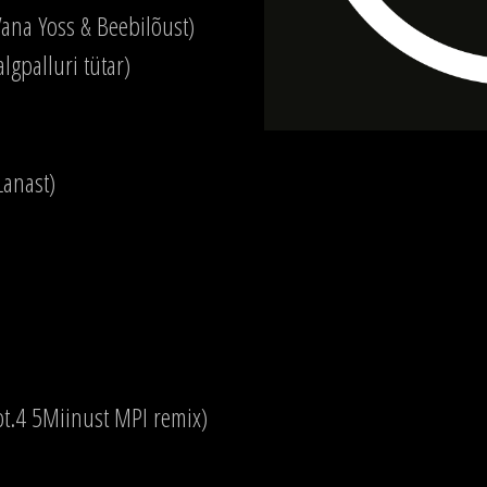
 Vana Yoss & Beebilõust)
lgpalluri tütar)
Lanast)
 pt.4 5Miinust MPI remix)