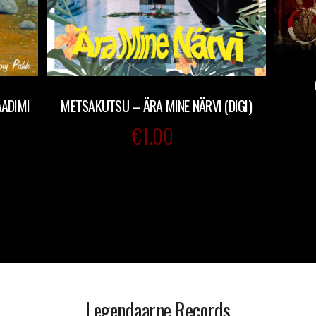
ADIMI
METSAKUTSU – ÄRA MINE NÄRVI (DIGI)
€
1.00
Legendaarne Records