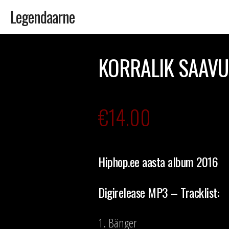
Legendaarne
Skip
to
KORRALIK SAAVUT
content
€
14.00
Hiphop.ee aasta album 2016
Digirelease MP3 – Tracklist:
1. Bänger