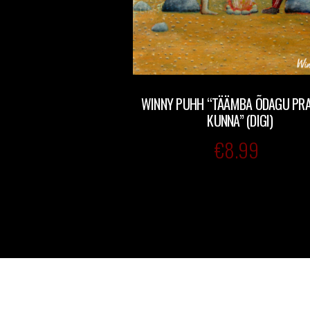
WINNY PUHH “TÄÄMBA ÕDAGU PRA
KUNNA” (DIGI)
€
8.99