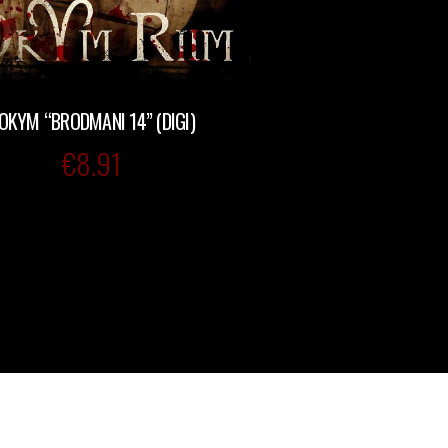
OKYM “BRODMANI 14” (DIGI)
€
8.91