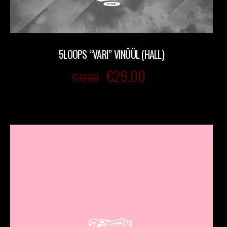
5LOOPS “VARI” VINÜÜL (HALL)
€
29.00
€
32.00