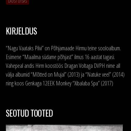
LAOST OTSAS
KIRJELDUS
“Nagu Vaataks Pilvi” on Põhjamaade Hirmu teine sooloalbum.
Esimene “Maailma südame põhjast” ilmus 16 aastat tagasi.
Vahepeal andis Hirm koostöös Dragan Voltaga DVPH nime all
välja albumid “Mõtted on Mujal” (2013) ja “Natuke veel” (2014)
ning koos Genkaga 12EEK Monkey “Xibalaba Spa” (2017)
SEOTUD TOOTED