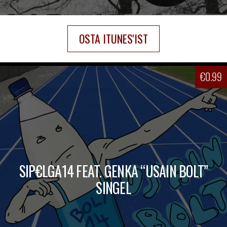
OSTA ITUNES'IST
€
0.99
SIP€LGA14 FEAT. GENKA “USAIN BOLT”
SINGEL