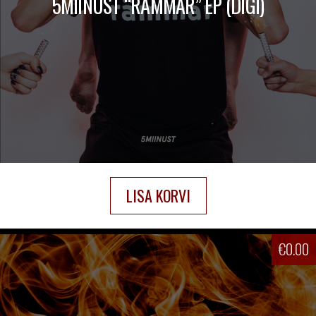
5MIINUST “RÄMMAR” EP (DIGI)
LISA KORVI
€
0.00