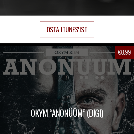
OSTA ITUNES'IST
€
0.99
OKYM “ANONÜÜM” (DIGI)