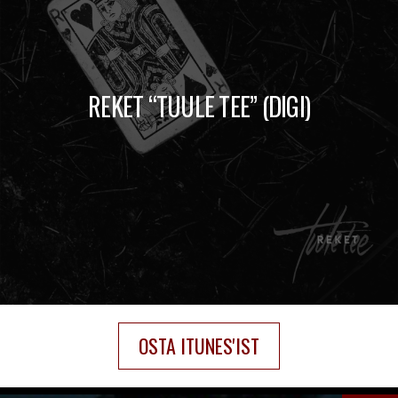
REKET “TUULE TEE” (DIGI)
OSTA ITUNES'IST