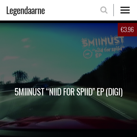
Legendaarne
Skip
€
3.96
to
content
5MIINUST “NIID FOR SPIID” EP (DIGI)