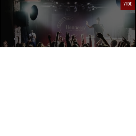
VIIDE
REKET SALVESTAS VON KRAHLIS PEO
SAATEL MUUSIKAVIDEOT
Legendaarne
by
via Postimees
10 AASTAT TAGASI
VIIDE