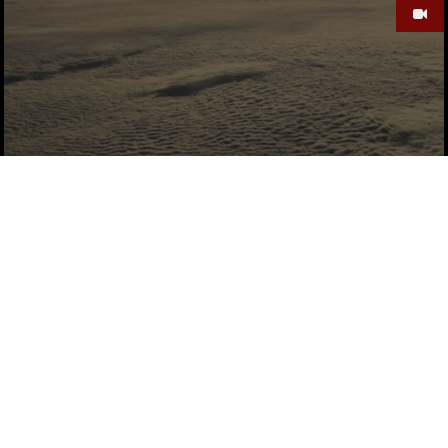
REKET – KÖIEVEDU (PROD. 372)
Reket
by
10 AASTAT TAGASI
VIIDE