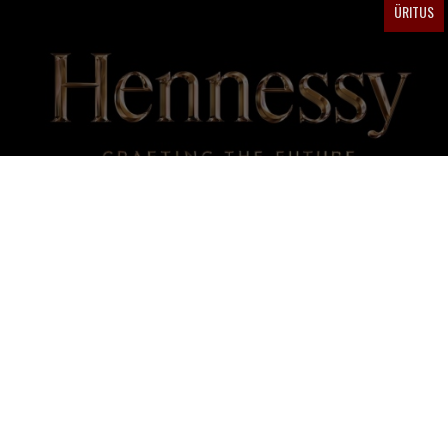
ÜRITUS
HENNESSY VERY SPECIAL NIGHT W REKET
Legendaarne
by
10 AASTAT TAGASI
NÄDALA LUGU