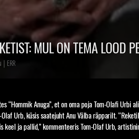
KETIST: MUL ON TEMA LOOD P
 | ERR
ates “Hommik Anuga”, et on oma poja Tom-Olafi Urbi ali
Olaf Urb, küsis saatejuht Anu Välba räpparilt. “Reketi
siis keel ja pallid,” kommenteeris Tom-Olaf Urb, artisti