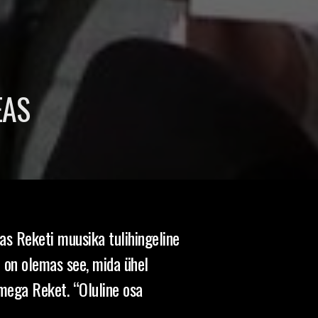
EAS
as Reketi muusika tulihingeline
l on olemas see, mida ühel
nimega Reket. “Oluline osa