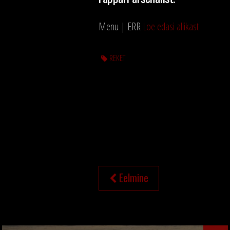
Menu | ERR
Loe edasi allikast
REKET
NAVIGEERIMINE
Eelmine