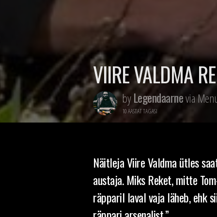
VIIRE VALDMA RE
Legendaarne
by
via Menu
10 AASTAT TAGASI
Näitleja Viire Valdma ütles sa
austaja. Miks Reket, mitte Tom-
räpparil laval vaja läheb, ehk 
räppari arsenalist.”