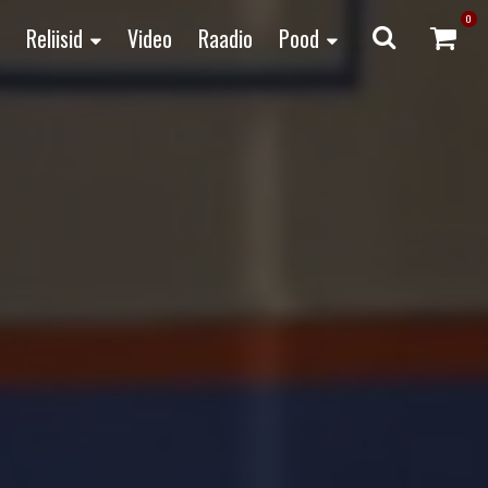
0
Reliisid
Video
Raadio
Pood