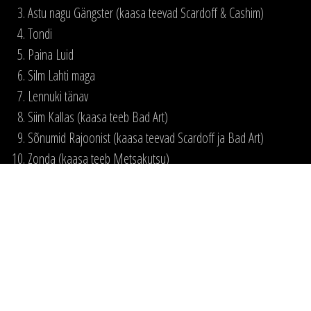
Astu nagu Gängster (kaasa teevad Scardoff & Cashim)
Tondi
Paina Luid
Silm Lahti maga
Lennuki tänav
Siim Kallas (kaasa teeb Bad Art)
Sõnumid Rajoonist (kaasa teevad Scardoff ja Bad Art)
Zonda (kaasa teeb Metsakutsu)
Luha 40
Meenutan su nägu
Jooksen Vihmas (kaasa teeb Marit)
Silma Lahti maga (Superskankers remix)
Video