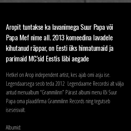
Aropit tuntakse ka lavanimega Suur Papa või
Papa Mef nime all. 2013 komeedina lavadele
kihutanud räppar, on Eesti üks hinnatumaid ja
parimaid MC’sid Eestis läbi aegade
Hetkel on Arop independent artist, kes ajab omi asju ise.
Legendaarsega seob teda 2012 Legendaarne Recordsi alt välja
antud menualbum “Grammilinn” Pärast albumi menu lõi Suur
Papa oma plaadifirma Grammilinn Records ning tegutseb
iseseisvalt.
Albumid: