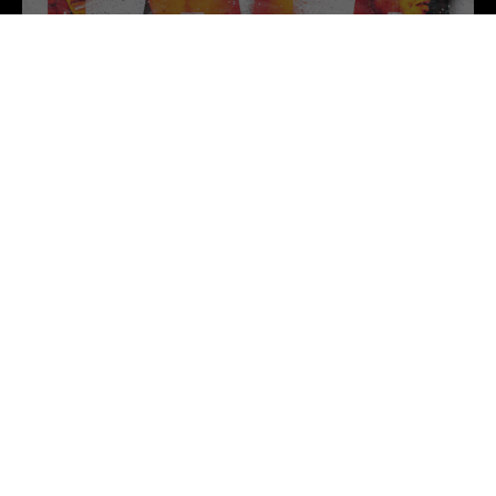
GRAMMILINN
AROP
by
10 AASTAT TAGASI