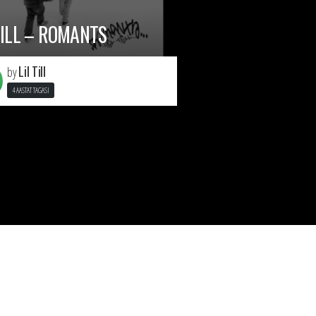
TILL – ROMANTS
Lil Till
by
4 AASTAT TAGASI
Järgmine