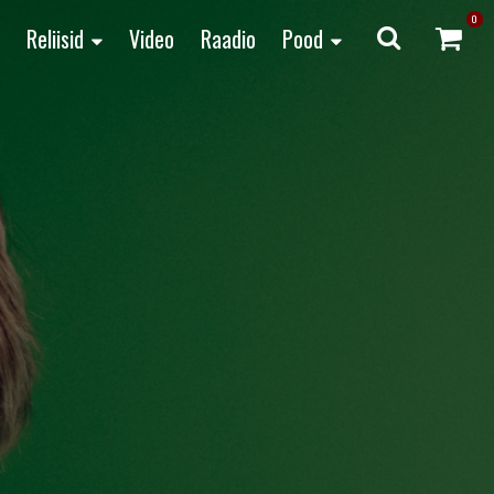
0
Reliisid
Video
Raadio
Pood