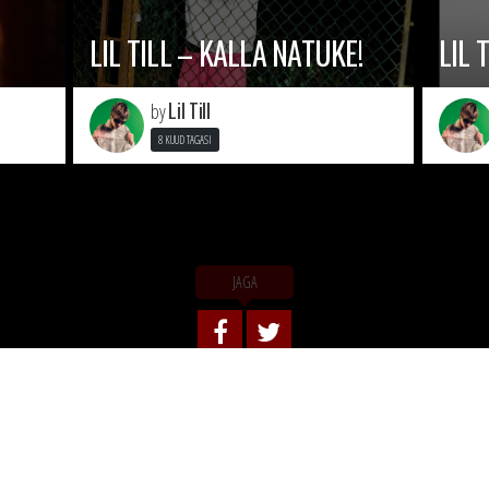
LIL TILL – KALLA NATUKE!
LIL 
Lil Till
by
8 KUUD TAGASI
JAGA