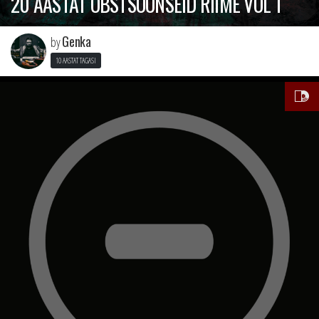
20 AASTAT OBSTSÖÖNSEID RIIME VOL 1
Genka
by
10 AASTAT TAGASI