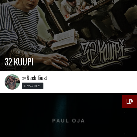
32 KUUPI
Beebilõust
by
10 AASTAT TAGASI