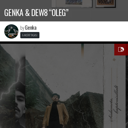
GENKA & DEW8 “OLEG”
Genka
by
6 AASTAT TAGASI