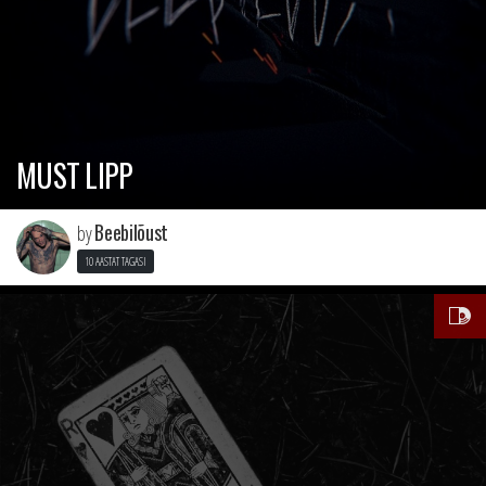
MUST LIPP
Beebilõust
by
10 AASTAT TAGASI