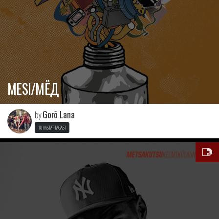
MESI/МЁД
Gorõ Lana
by
10 AASTAT TAGASI