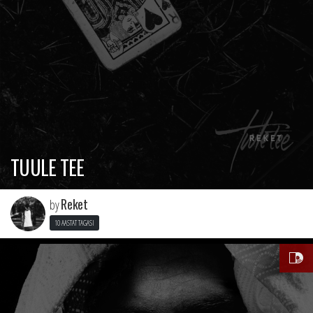
TUULE TEE
Reket
by
10 AASTAT TAGASI