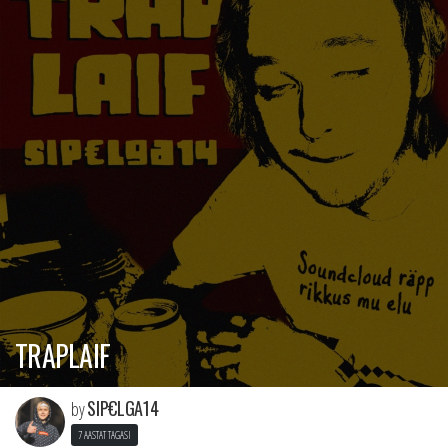
TRAPLAIF
SIP€LGA14
by
7 AASTAT TAGASI