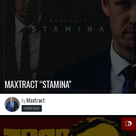
MAXTRACT “STAMINA”
Maxtract
by
7 AASTAT TAGASI