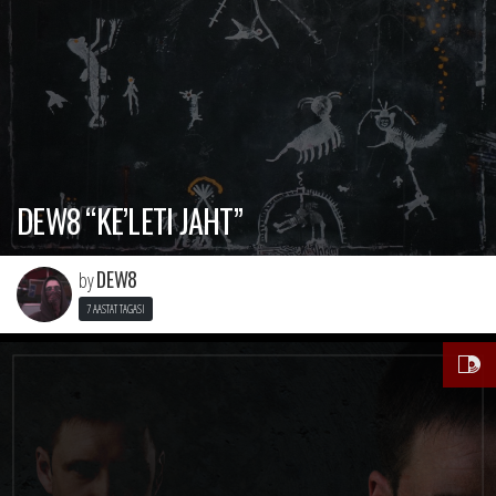
DEW8 “KE’LETI JAHT”
DEW8
by
7 AASTAT TAGASI