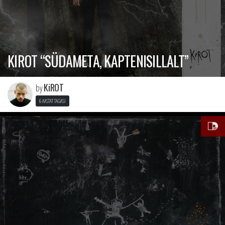
KIROT “SÜDAMETA, KAPTENISILLALT”
KiROT
by
6 AASTAT TAGASI