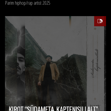
Parim hiphop/rap artist 2025
KIROT “SÜDAMETA, KAPTENISILLALT”