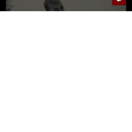
KIROT FEAT. SÄM – KAS SA ELAD
ENAM?
KiROT
by
4 AASTAT TAGASI