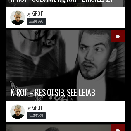
KiROT
by
6 AASTAT TAGASI
KIROT – KES OTSIB, SEE LEIAB
KiROT
by
4 AASTAT TAGASI