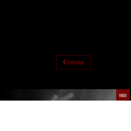
NAVIGEERIMINE
Eelmine
VIIDE