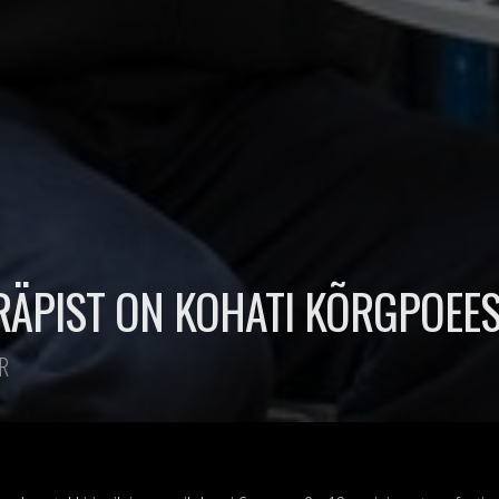
RÄPIST ON KOHATI KÕRGPOEE
R