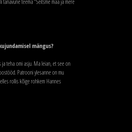
ivali tänavune teema “Seitsme maa ja mere
i kujundamisel mängus?
s ja teha omi asju. Ma leian, et see on
t koostööd. Patrooni ylesanne on mu
elles rollis kõige rohkem Hannes