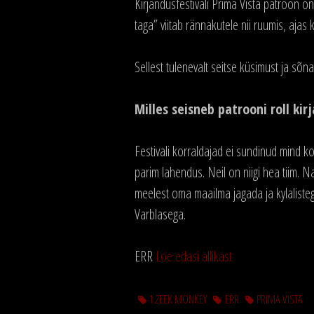
Kirjandusfestivali Prima Vista patroon o
taga” viitab rännakutele nii ruumis, ajas 
Sellest tulenevalt seitse küsimust ja sõn
Milles seisneb patrooni roll k
Festivali korraldajad ei sundinud mind ko
parim lahendus. Neil on niigi hea tiim. 
meelest oma maailma jagada ja kylaliste
Varblasega.
ERR
Loe edasi allikast
12EEK MONKEY
ERR
PRIMA VISTA