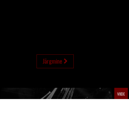
Järgmine
VIIDE