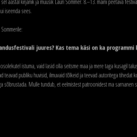
n sel aastal kirjanik ja muusik Lauri Sommer. 8.–13. maini peetava fest
kui iseenda sees.
a Sommerile:
irjandusfestivali juures? Kas tema käsi on ka programm
osolekutel istuma, vaid lasid olla seitsme maa ja mere taga kusagil talu
Nad teavad publiku huvisid, ilmuvaid tõlkeid ja teevad autoritega tiheda
ga sõbrustada. Mulle tundub, et eelmistest patroonidest ma sarnanen s