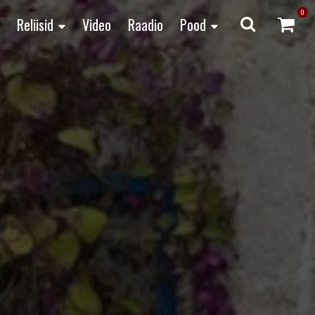
0
Reliisid
Video
Raadio
Pood