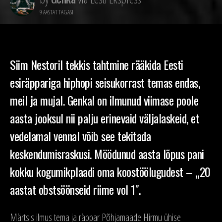
9 AASTAT TAGASI
Siim Nestoril tekkis tahtmine rääkida Eesti
esiräppariga hiphopi seisukorrast temas endas,
meil ja mujal. Genkal on ilmunud viimase poole
aasta jooksul nii palju erinevaid väljalaskeid, et
vedelamal vennal võib see tekitada
keskendumisraskusi. Möödunud aasta lõpus pani
kokku kogumikplaadi oma koostöölugudest – „20
aastat obstsöönseid riime vol 1″.
Märtsis ilmus tema ja räppar Põhjamaade Hirmu ühise