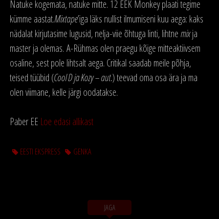
Natuke kogemata, natuke mitte. 12 EEK Monkey plaati tegime
kümme aastat.
Mixtape
’iga läks nullist ilmumiseni kuu aega: kaks
nädalat kirjutasime lugusid, nelja-viie õhtuga linti, lihtne
mix
ja
master ja olemas. A-Rühmas olen praegu kõige mitteaktiivsem
osaline, sest pole lihtsalt aega. Critikal saadab meile põhja,
teised tüübid (
Cool D ja Kozy – aut.
) teevad oma osa ära ja ma
olen viimane, kelle järgi oodatakse.
Paber EE
Loe edasi allikast
EESTI EKSPRESS
GENKA
JAGA