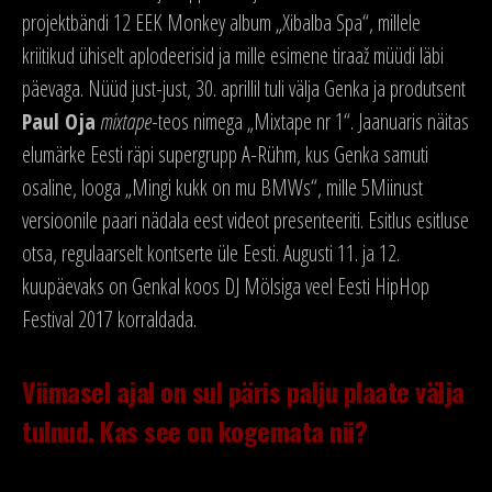
projektbändi 12 EEK Monkey album „Xibalba Spa“, millele
kriitikud ühiselt aplodeerisid ja mille esimene tiraaž müüdi läbi
päevaga. Nüüd just-just, 30. aprillil tuli välja Genka ja produtsent
Paul Oja
mix­tape
-teos nimega „Mixtape nr 1“. Jaanuaris näitas
elumärke Eesti räpi supergrupp A-Rühm, kus Genka samuti
osaline, looga „Mingi kukk on mu BMWs“, mille 5Miinust
versioonile paari nädala eest videot presenteeriti. Esitlus esitluse
otsa, regulaarselt kontserte üle Eesti. Augusti 11. ja 12.
kuupäevaks on Genkal koos DJ Mölsiga veel Eesti HipHop
Festival 2017 korraldada.
Viimasel ajal on sul päris palju plaate välja
tulnud. Kas see on kogemata nii?