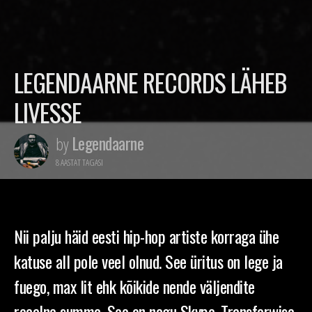
LEGENDAARNE RECORDS LÄHEB
LIVESSE
Legendaarne
by
8 AASTAT TAGASI
Nii palju häid eesti hip-hop artiste korraga ühe
katuse all pole veel olnud. See üritus on lege ja
fuego, max lit ehk kõikide nende väljendite
reaalne summa. See on nagu Skype, Transferwise,