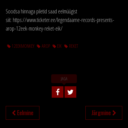
Soodsa hinnaga piletid saad eelmüügist
siit: https://www.ticketer.ee/legendaarne-records-presents-
arop-12eek-monkey-reket-eik/
12EEKMONKEY
AROP
EIK
REKET
JAGA
NAVIGEERIMINE
Eelmine
Järgmine