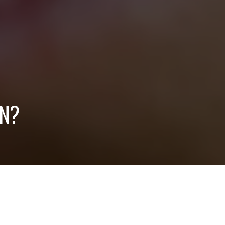
ON?
ilt “Doom”
endaarne.ee/toode/genka-de…