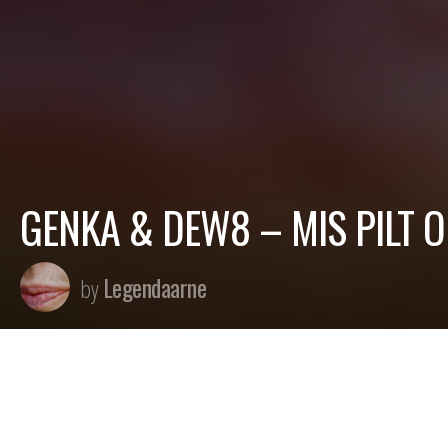
GENKA & DEW8 – MIS PILT 
Legendaarne
by
Lugu pärineb Genka & Dew8 2023 album
OSTA DOOM VINÜÜL SIIT:
https://leg