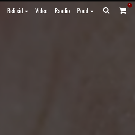
0
Reliisid
Video
Raadio
Pood