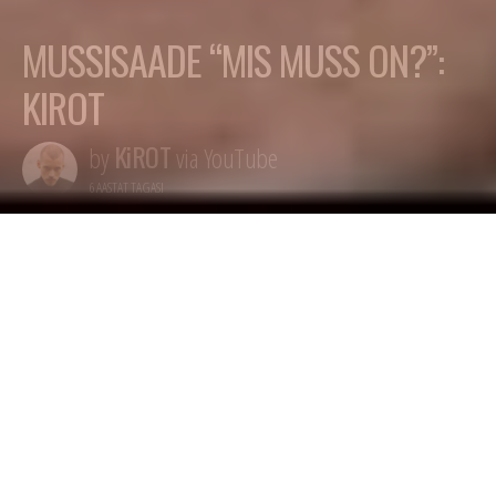
MUSSISAADE “MIS MUSS ON?”:
KIROT
KiROT
by
via YouTube
6 AASTAT TAGASI
„Mis muss on?” on Õhtulehe muusikasaade, mis
lahkab lisaks tavapärasele mussijutule ka artisti
mõtteid tavaelust. Saatejuht Sten Kohlmanni
seekordseks külali…
YouTube
Loe edasi allikast