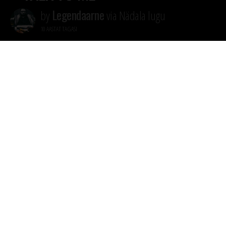
Legendaarne
by
via Nädala lugu
10 AASTAT TAGASI
Meie kõikide lemmik hiphop duo Run The Jewels ehk El-P ja
Killer Mike andsin 24.oktoobril välja uue loo “Talk to me”. Lugu
pärineb varsti ilmuvalt, järjekorras kolmandalt RTJ albumilt
NÄDALA LUGU
RUN THE JEWELS
JAGA