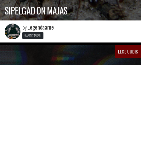
SIPELGAD ON MAJAS
Legendaarne
by
9 AASTAT TAGASI
LEGE UUDIS
SIP€LGA ON TAGASI LOOGA “MÄLLAR”
(PROD. BY YOHAN)