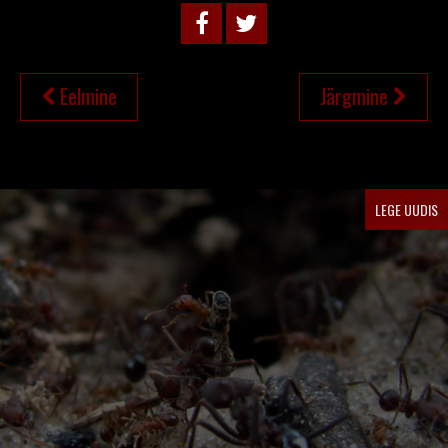
NAVIGEERIMINE
Eelmine
Järgmine
LEGE UUDIS