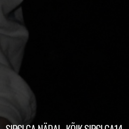
SIP€LGA NÄDAL- KÕIK SIP€LGA14