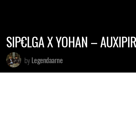
SIP€LGA X YOHAN – AUXIPI
Legendaarne
by