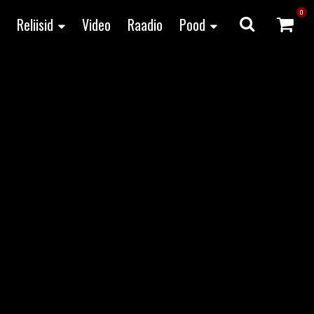
0
Reliisid
Video
Raadio
Pood