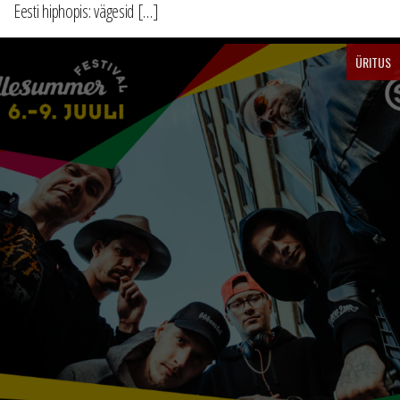
Eesti hiphopis: vägesid […]
ÜRITUS