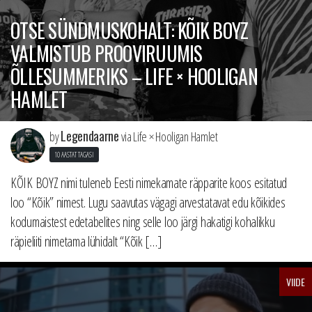
OTSE SÜNDMUSKOHALT: KÕIK BOYZ
VALMISTUB PROOVIRUUMIS
ÕLLESUMMERIKS – LIFE × HOOLIGAN
HAMLET
Legendaarne
by
via Life × Hooligan Hamlet
10 AASTAT TAGASI
KÕIK BOYZ nimi tuleneb Eesti nimekamate räpparite koos esitatud
loo “Kõik” nimest. Lugu saavutas vägagi arvestatavat edu kõikides
kodumaistest edetabelites ning selle loo järgi hakatigi kohalikku
räpieliiti nimetama lühidalt “Kõik […]
VIIDE