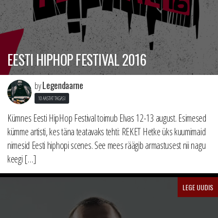
EESTI HIPHOP FESTIVAL 2016
Legendaarne
by
10 AASTAT TAGASI
Kümnes Eesti HipHop Festival toimub Elvas 12-13 august. Esimesed
kümme artisti, kes täna teatavaks tehti: REKET Hetke üks kuumimaid
nimesid Eesti hiphopi scenes. See mees räägib armastusest nii nagu
keegi […]
LEGE UUDIS