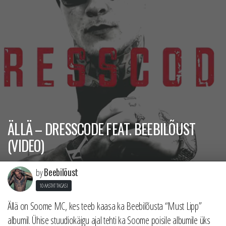
ÄLLÄ – DRESSCODE FEAT. BEEBILÕUST
(VIDEO)
Beebilõust
by
10 AASTAT TAGASI
Ällä on Soome MC, kes teeb kaasa ka Beebilõusta “Must Lipp”
albumil. Ühise stuudiokäigu ajal tehti ka Soome poisile albumile üks