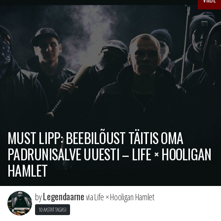
MUST LIPP: BEEBILÕUST TÄITIS OMA
PADRUNISALVE UUESTI – LIFE × HOOLIGAN
HAMLET
Legendaarne
by
via Life × Hooligan Hamlet
10 AASTAT TAGASI