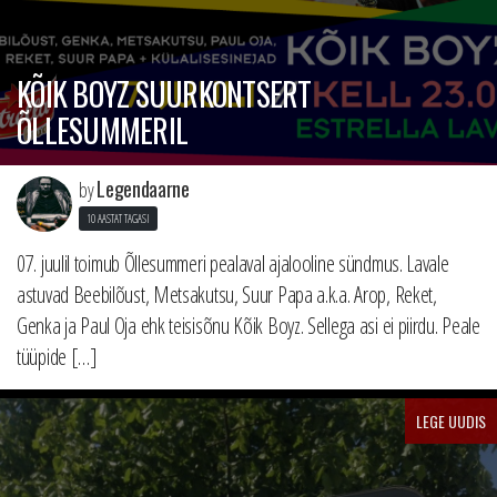
KÕIK BOYZ SUURKONTSERT
ÕLLESUMMERIL
Legendaarne
by
10 AASTAT TAGASI
07. juulil toimub Õllesummeri pealaval ajalooline sündmus. Lavale
astuvad Beebilõust, Metsakutsu, Suur Papa a.k.a. Arop, Reket,
Genka ja Paul Oja ehk teisisõnu Kõik Boyz. Sellega asi ei piirdu. Peale
tüüpide […]
LEGE UUDIS