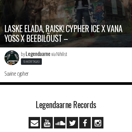
LASKE ELADA, RAISK! CYPHER ICE X VANA
YOSS X BEEBILÕUST –
Legendaarne
by
via Nihilist
10 AASTAT TAGASI
Suvine cypher
Legendaarne Records