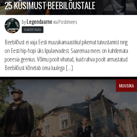
25 KÜSIMUST BEEBILÕUSTALE
Legendaarne
by
via Postimees
10 AASTAT TAGASI
Beebilõust ei vaja Eesti muusikamaastikul pikemat tutvustamist ning
on Eesti hip-hopi üks lipulaevadest. Saaremaa mees on kahtlemata
poeesia geenius. Võimu poolt vihatud, kuid rahva poolt armastatud
Beebilõust kõnetab oma luulega […]
MUUSIKA