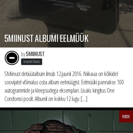
5MIINUST ALBUMI EELMÜÜK
5MIINUST
by
10 AASTAT TAGASI
5Miinust debüütalbum ilmub 12.juunil 2016. Niikaua on kõikidel
soovijatel võimalus osta album eelmüügist. Eelmüüki pannakse 100
autogrammide ja kleepsudega eksemplari. Lisaks kingitus One
Condomsi poolt. Albumil on kokku 12 lugu […]
VIIDE