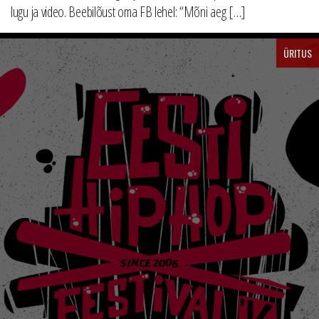
lugu ja video. Beebilõust oma FB lehel: “Mõni aeg […]
ÜRITUS