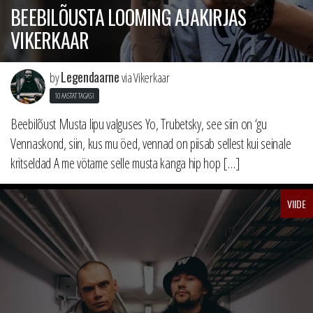
BEEBILÕUSTA LOOMING AJAKIRJAS
VIKERKAAR
Legendaarne
by
via Vikerkaar
10 AASTAT TAGASI
Beebilõust Musta lipu valguses Yo, Trubetsky, see siin on ‘gu
Vennaskond, siin, kus mu öed, vennad on piisab sellest kui seinale
kritseldad A me vötame selle musta kanga hip hop […]
VIIDE