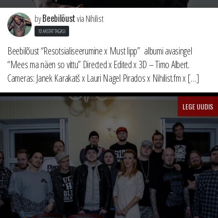
Beebilõust
by
via Nihilist
10 AASTAT TAGASI
Beebilõust “Resotsialiseerumine x Must lipp” albumi avasingel
“Mees ma näen so vittu” Directed x Edited x 3D – Timo Albert.
Cameras: Janek Karakatš x Lauri Nagel Pirados x Nihilist.fm x […]
LEGE UUDIS