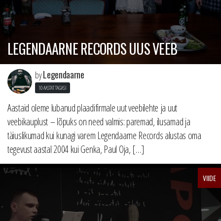
LEGENDAARNE RECORDS UUS VEEB
Legendaarne
by
10 AASTAT TAGASI
Aastaid oleme lubanud plaadifirmale uut veebilehte ja uut
veebikauplust – lõpuks on need valmis: paremad, ilusamad ja
täiuslikumad kui kunagi varem Legendaarne Records alustas oma
tegevust aastal 2004 kui Genka, Paul Oja, […]
VIIDE