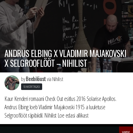
ANDRUS ELBING X VLADIMIR MAJAKOVSKI
X SELGROOFLÖÖT – NIHILIST
Beebilõust
by
via Nihilist
10 AASTAT TAGASI
Kaur Kenderi romaani Check Out esitlus 2016 Solarise Apollos.
Andrus Elbing loeb Vladimir Majakovski 1915 a luuletuse
Selgrooflööt räpibiidil. Nihilist Loe edasi allikast
VIIDE