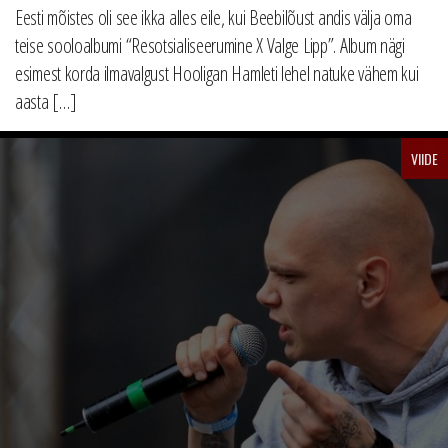
Eesti mõistes oli see ikka alles eile, kui Beebilõust andis välja oma
teise sooloalbumi “Resotsialiseerumine X Valge Lipp”. Album nägi
esimest korda ilmavalgust Hooligan Hamleti lehel natuke vähem kui
aasta […]
VIIDE