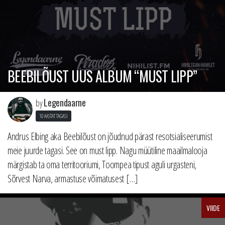
BEEBILÕUST UUS ALBUM “MUST LIPP”
Legendaarne
by
10 AASTAT TAGASI
Andrus Elbing aka Beebilõust on jõudnud pärast resotsialiseerumist
meie juurde tagasi. See on must lipp. Nagu müütiline maailmalooja
märgistab ta oma territooriumi, Toompea tipust aguli urgasteni,
Sõrvest Narva, armastuse võimatusest […]
VIIDE