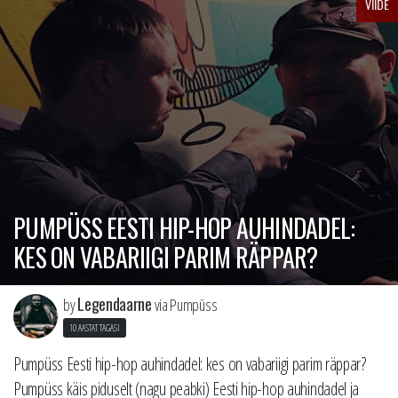
VIIDE
PUMPÜSS EESTI HIP-HOP AUHINDADEL:
KES ON VABARIIGI PARIM RÄPPAR?
Legendaarne
by
via Pumpüss
10 AASTAT TAGASI
Pumpüss Eesti hip-hop auhindadel: kes on vabariigi parim räppar?
Pumpüss käis piduselt (nagu peabki) Eesti hip-hop auhindadel ja