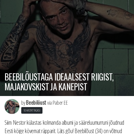
BEEBILÕUSTAGA IDEAALSEST RIIGIST,
MAJAKOVSKIST JA KANEPIST
Beebilõust
by
via Paber EE
10 AASTAT TAGASI
Siim Nestor külastas kolmanda albumi ja sääreluumurruni jõudnud
Eesti köige kövemat räpparit. Läts gõu! Beebilõust (34) on võtnud