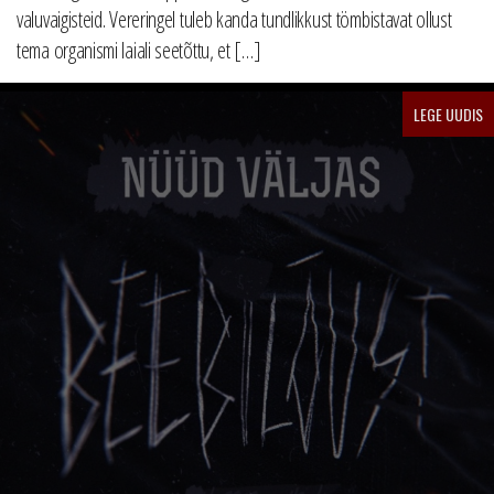
valuvaigisteid. Vereringel tuleb kanda tundlikkust tömbistavat ollust
tema organismi laiali seetõttu, et […]
LEGE UUDIS