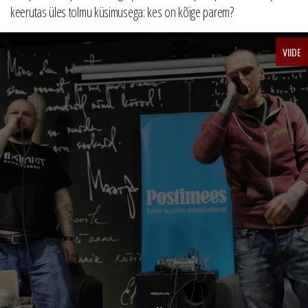
keerutas üles tolmu küsimusega: kes on kõige parem?
VIIDE