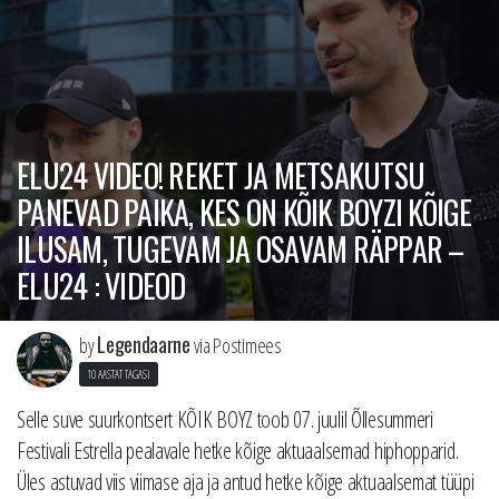
ELU24 VIDEO! REKET JA METSAKUTSU
PANEVAD PAIKA, KES ON KÕIK BOYZI KÕIGE
ILUSAM, TUGEVAM JA OSAVAM RÄPPAR –
ELU24 : VIDEOD
Legendaarne
by
via Postimees
10 AASTAT TAGASI
Selle suve suurkontsert KÕIK BOYZ toob 07. juulil Õllesummeri
Festivali Estrella pealavale hetke kõige aktuaalsemad hiphopparid.
Üles astuvad viis viimase aja ja antud hetke kõige aktuaalsemat tüüpi