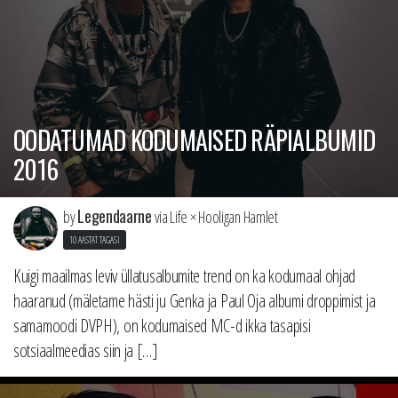
OODATUMAD KODUMAISED RÄPIALBUMID
2016
Legendaarne
by
via Life × Hooligan Hamlet
10 AASTAT TAGASI
Kuigi maailmas leviv üllatusalbumite trend on ka kodumaal ohjad
haaranud (mäletame hästi ju Genka ja Paul Oja albumi droppimist ja
samamoodi DVPH), on kodumaised MC-d ikka tasapisi
sotsiaalmeedias siin ja […]