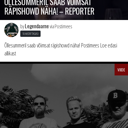
ÕLLESUMMERIL SAAB VÕIMSAT
RÄPISHOWD NÄHA! – REPORTER
Legendaarne
by
via Postimees
10 AASTAT TAGASI
Õllesummeril saab võimsat räpishowd näha! Postimees Loe edasi
allikast
VIIDE