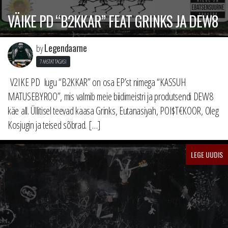
VÄIKE PD “B2KKAR” FEAT GRINKS JA DEW8
Legendaarne
by
7 AASTAT TAGASI
V2IKE PD lugu “B2KKAR” on osa EP’st nimega “KASSUH
MATUSEBYROO”, mis valmib meie biidimeistri ja produtsendi DEW8
käe all. Üllitisel teevad kaasa Grinks, Eutanasiyah, POI$T€KOOR, Oleg
Kosjugin ja teised sõbrad. […]
LEGE UUDIS