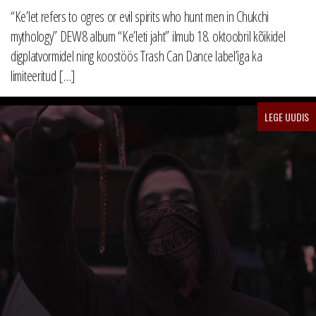
“Ke’let refers to ogres or evil spirits who hunt men in Chukchi
mythology” DEW8 album “Ke’leti jaht” ilmub 18. oktoobril kõikidel
digplatvormidel ning koostöös Trash Can Dance label’iga ka
limiteeritud […]
LEGE UUDIS