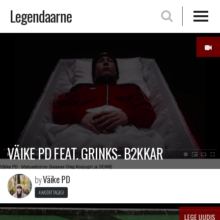
Legendaarne
Skip
to
content
VÄIKE PD FEAT. GRINKS- B2KKAR
Väike PD
by
4 AASTAT TAGASI
LEGE UUDIS