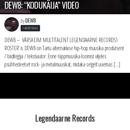
DEW8: “KODUKÄIJA” VIDEO
DEW8
by
7 AASTAT TAGASI
DEW8 – VÄRSKEIM MULTITALENT LEGENDAARNE RECORDS’i
ROSTER‘ is DEW8 on Tartu alternatiivse hip-hop muusika produtsent
/ biiditegija / tekstiautor. Enne räppmuusika loomist viljeles
psühhedeelset rock- ja metalmuusikat, midaka selgelt uuemas […]
Legendaarne Records