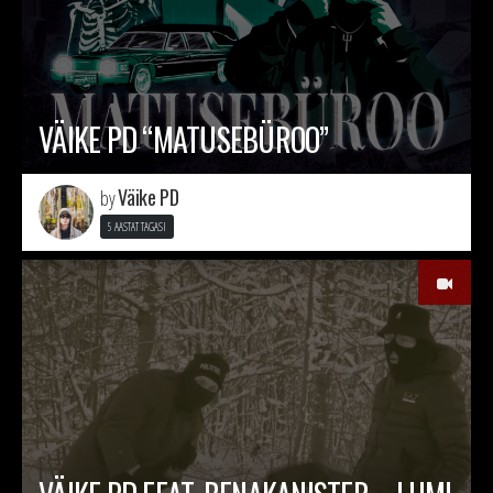
VÄIKE PD “MATUSEBÜROO”
Väike PD
by
5 AASTAT TAGASI