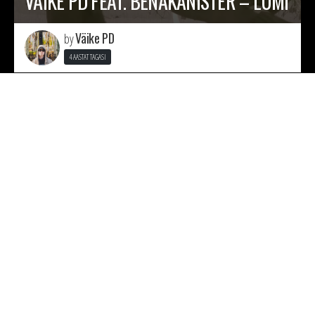
VÄIKE PD FEAT. BENAKANISTER – LUMI
Väike PD
by
4 AASTAT TAGASI
VÄIKE PD – MAJA (PROD. BY DEW8)
Väike PD
by
4 AASTAT TAGASI