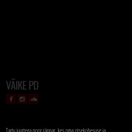
VÄIKE PD
Tartu juurtega noor räppar, kes oma otsekohesuse ja