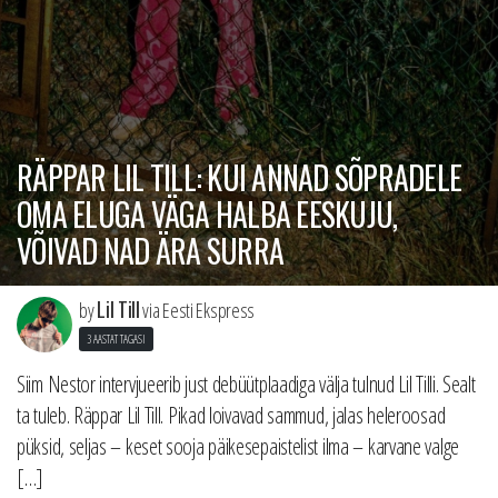
RÄPPAR LIL TILL: KUI ANNAD SÕPRADELE
OMA ELUGA VÄGA HALBA EESKUJU,
VÕIVAD NAD ÄRA SURRA
Lil Till
by
via Eesti Ekspress
3 AASTAT TAGASI
Siim Nestor intervjueerib just debüütplaadiga välja tulnud Lil Tilli. Sealt
ta tuleb. Räppar Lil Till. Pikad loivavad sammud, jalas heleroosad
püksid, seljas – keset sooja päikesepaistelist ilma – karvane valge
[…]