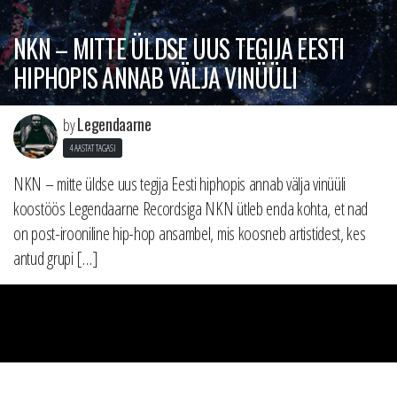
NKN – MITTE ÜLDSE UUS TEGIJA EESTI
HIPHOPIS ANNAB VÄLJA VINÜÜLI
Legendaarne
by
4 AASTAT TAGASI
NKN – mitte üldse uus tegija Eesti hiphopis annab välja vinüüli
koostöös Legendaarne Recordsiga NKN ütleb enda kohta, et nad
on post-irooniline hip-hop ansambel, mis koosneb artistidest, kes
antud grupi […]