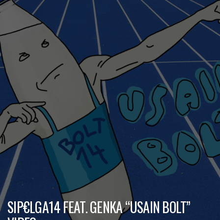
SIP€LGA14 FEAT. GENKA “USAIN BOLT”