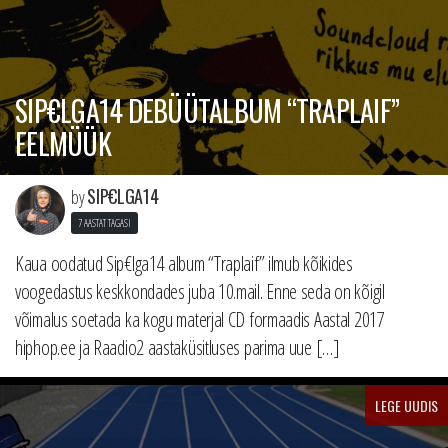
SIP€LGA14 DEBÜÜTALBUM “TRAPLAIF”
EELMÜÜK
SIP€LGA14
by
7 AASTAT TAGASI
Kaua oodatud Sip€lga14 album “Traplaif” ilmub kõikides
voogedastus keskkondades juba 10.mail. Enne seda on kõigil
võimalus soetada ka kogu materjal CD formaadis Aastal 2017
hiphop.ee ja Raadio2 aastaküsitluses parima uue […]
LEGE UUDIS