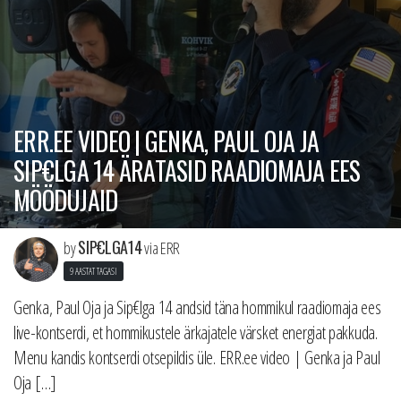
ERR.EE VIDEO | GENKA, PAUL OJA JA
SIP€LGA 14 ÄRATASID RAADIOMAJA EES
MÖÖDUJAID
SIP€LGA14
by
via ERR
9 AASTAT TAGASI
Genka, Paul Oja ja Sip€lga 14 andsid täna hommikul raadiomaja ees
live-kontserdi, et hommikustele ärkajatele värsket energiat pakkuda.
Menu kandis kontserdi otsepildis üle. ERR.ee video | Genka ja Paul
Oja […]