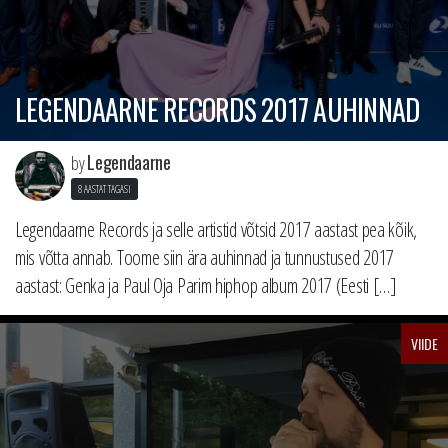
LEGENDAARNE RECORDS 2017 AUHINNAD
Legendaarne
by
8 AASTAT TAGASI
Legendaarne Records ja selle artistid võtsid 2017 aastast pea kõik,
mis võtta annab. Toome siin ära auhinnad ja tunnustused 2017
aastast: Genka ja Paul Oja Parim hiphop album 2017 (Eesti […]
VIIDE