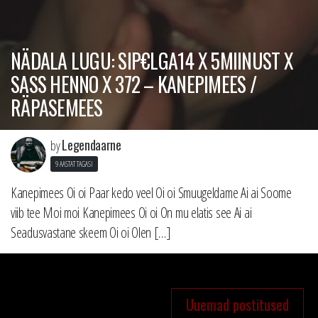
NÄDALA LUGU: SIP€LGA14 X 5MIINUST X
SASS HENNO X 372 – KANEPIMEES /
RÄPASEMEES
Legendaarne
by
9 AASTAT TAGASI
Kanepimees Oi oi Paar kedo veel Oi oi Smuugeldame Ai ai Soome
viib tee Moi moi Kanepimees Oi oi On mu elatis see Ai ai
Seadusvastane skeem Oi oi Olen […]
NAVIGEERIMINE
Uuemad postitused