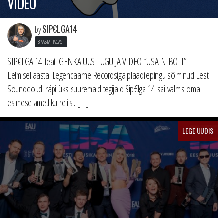
VIDEO
SIP€LGA14
by
8 AASTAT TAGASI
SIP€LGA 14 feat. GENKA UUS LUGU JA VIDEO “USAIN BOLT”
Eelmisel aastal Legendaarne Recordsiga plaadilepingu sõlminud Eesti
Soundcloudi räpi üks suuremaid tegijaid Sip€lga 14 sai valmis oma
esimese ametliku reliisi. […]
LEGE UUDIS