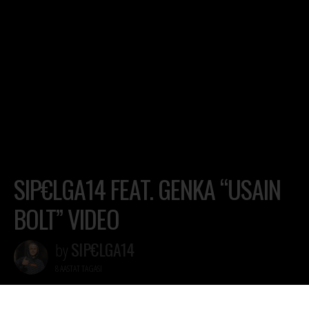
SIP€LGA14 FEAT. GENKA “USAIN
BOLT” VIDEO
SIP€LGA14
by
8 AASTAT TAGASI