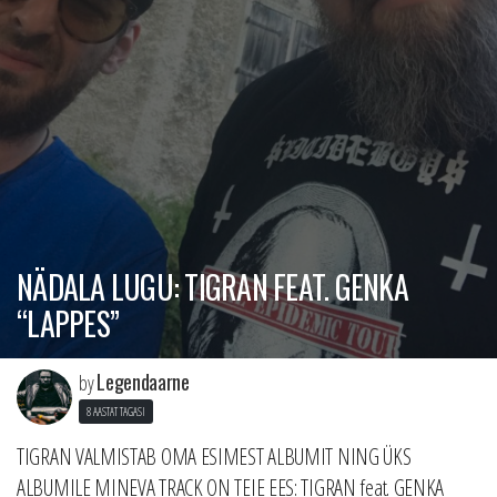
NÄDALA LUGU: TIGRAN FEAT. GENKA
“LAPPES”
Legendaarne
by
8 AASTAT TAGASI
TIGRAN VALMISTAB OMA ESIMEST ALBUMIT NING ÜKS
ALBUMILE MINEVA TRACK ON TEIE EES: TIGRAN feat. GENKA