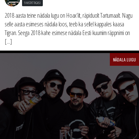
9 AASTAT TAGASI
2018 aasta teine nädala lugu on Hoax’ilt, räpiduolt Tartumaalt. Nagu
selle aasta esimeses nädala loos, teeb ka sellel kappales kaasa
Tigran. Seega 2018 kahe esimese nädala Eesti kuumim räppnimi on
[…]
NÄDALA LUGU