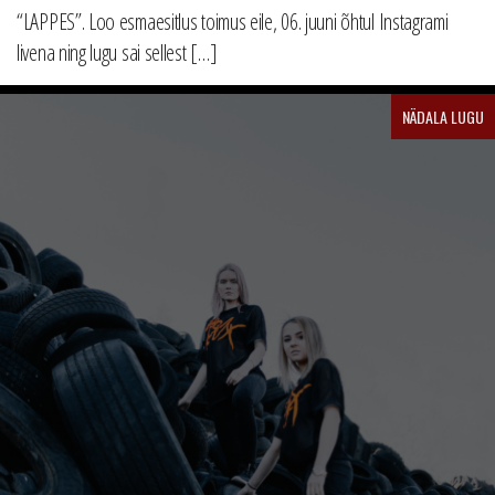
“LAPPES”. Loo esmaesitlus toimus eile, 06. juuni õhtul Instagrami
livena ning lugu sai sellest […]
NÄDALA LUGU