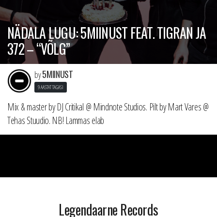
NÄDALA LUGU: 5MIINUST FEAT. TIGRAN JA
372 – “VÕLG”
5MIINUST
by
9 AASTAT TAGASI
Mix & master by DJ Critikal @ Mindnote Studios. Pilt by Mart Vares @
Tehas Stuudio. NB! Lammas elab
Legendaarne Records