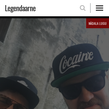
Legendaarne
Skip
NÄDALA LUGU
to
content