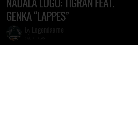
NÄDALA LUGU: TIGRAN FEAT.
GENKA “LAPPES”
Legendaarne
by
8 AASTAT TAGASI
TIGRAN VALMISTAB OMA ESIMEST ALBUMIT
NING ÜKS ALBUMILE MINEVA TRACK ON TEIE
EES: TIGRAN feat. GENKA “LAPPES”. Loo
esmaesitlus toimus eile, 06. juuni õhtul
Instagrami livena ning lugu sai sellest ka ühe
lappes videopildi