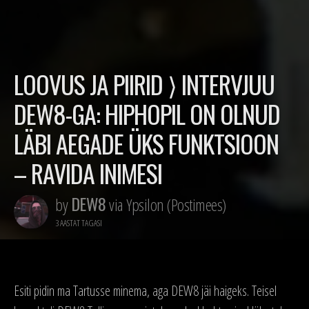
LOOVUS JA PIIRID ⟩ INTERVJUU
DEW8-GA: HIPHOPIL ON OLNUD
LÄBI AEGADE ÜKS FUNKTSIOON
– RAVIDA INIMESI
DEW8
by
via Ypsilon (Postimees)
3 AASTAT TAGASI
Esiti pidin ma Tartusse minema, aga DEW8 jäi haigeks. Teisel