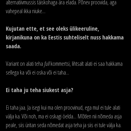
alternatiivmussis täiskohaga ära elada. Põnev proovida, aga
vahepeal ikka niuke…
Kujutan ette, et see oleks ülikeeruline,
kirjanikuna on ka Eestis suhteliselt nuss hakkama
saada.
Variant on alati teha
full
kommertsi, lihtsalt alati ei saa hakkama
sellega ka või ei oska või ei taha…
Ei taha ju teha siukest asja?
Ei taha jaa. Ja isegi kui ma olen proovinud, ega mul ei tule alati
välja ka. Või noh, ma ei oskagi öelda… Mõtlen nii nõmeda asja
peale, siis üritan seda nõmedat asja teha ja siis ei tule välja ka.