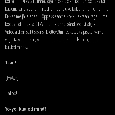
korral tuli DEW8 Tallinna, aga inteka eelsel kohtumisel läks tal
kauem, kui arvas, ummikud ja muu, siuke kobarjama moment, ja
lükkasime jälle edasi. Lõppeks saame kokku ekraani taga – ma
kodus Tallinnas ja DEW8 Tartus enne bändiproovi algust.
Videosild on suht seansilik ettevõtmine, kutsuks justkui vaime
välja: ta vist on siin, vist oleme ühenduses, «Halloo, kas sa
kuuled mind?»
Tsau!
[
Vaikus
]
Halloo!
Yo-yo, kuuled mind?