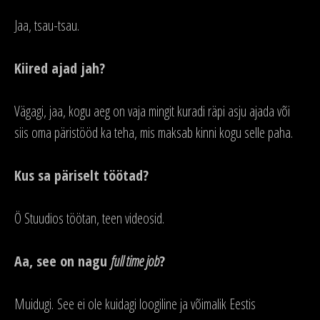
Jaa, tsau-tsau.
Kiired ajad jah?
Vägagi, jaa, kogu aeg on vaja mingit kuradi räpi asju ajada või
siis oma päristööd ka teha, mis maksab kinni kogu selle paha.
Kus sa päriselt töötad?
Ö Stuudios töötan, teen videosid.
Aa, see on nagu
full time job
?
Muidugi. See ei ole kuidagi loogiline ja võimalik Eestis