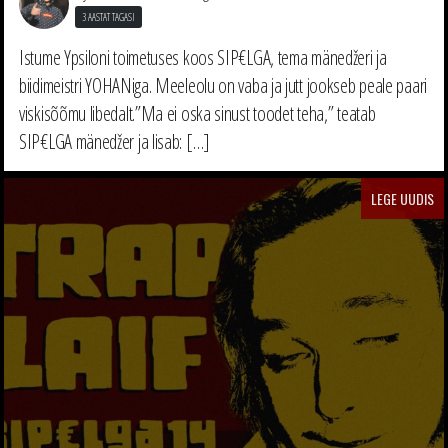
3 AASTAT TAGASI
Istume Ypsiloni toimetuses koos SIP€LGA, tema mänedžeri ja
biidimeistri YOHANiga. Meeleolu on vaba ja jutt jookseb peale paari
viskisõõmu libedalt.”Ma ei oska sinust toodet teha,” teatab
SIP€LGA mänedžer ja lisab: […]
LEGE UUDIS