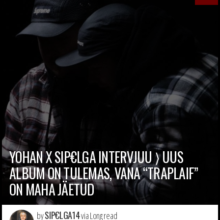
YOHAN X SIP€LGA INTERVJUU ⟩ UUS
ALBUM ON TULEMAS, VANA “TRAPLAIF”
ON MAHA JÄETUD
SIP€LGA14
by
via Long read