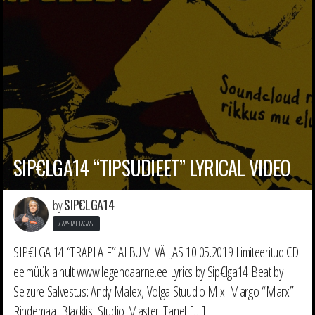
SIP€LGA14 “TIPSUDIEET” LYRICAL VIDEO
SIP€LGA14
by
7 AASTAT TAGASI
SIP€LGA 14 “TRAPLAIF” ALBUM VÄLJAS 10.05.2019 Limiteeritud CD
eelmüük ainult www.legendaarne.ee Lyrics by Sip€lga14 Beat by
Seizure Salvestus: Andy Malex, Volga Stuudio Mix: Margo “Marx”
Rindemaa, Blacklist Studio Master: Tanel […]