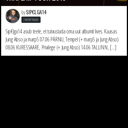
SIP€LGA14
by
7 AASTAT TAGASI
Sip€lga14 asub teele, et tutvustada oma uut albumit lives. Kaasas
Jung Abso ja marpS 07.06 PÄRNU, Tempel (+ marpS ja Jung Abso)
08.06 KURESSAARE, Privilege (+ Jung Abso) 14.06 TALLINN, […]