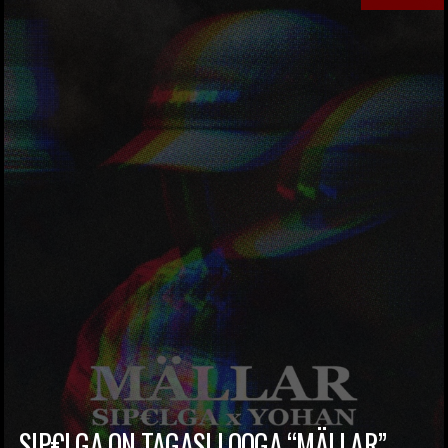
SIP€LGA ON TAGASI LOOGA “MÄLLAR”