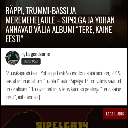
RÄPPI, TRUMMI-BASSI JA
MEREMEHELAULE – SIP€LGA JA YOHAN
ANNAVAD VÄLJA ALBUMI “TERE, KAINE
EESTI”
Legendaarne
by
2 AASTAT TAGASI
Muusikaprodutsent Yohan ja Eesti Soundcloud-räpi pioneer, 2019.
aastal ilmunud albumi “Traplaif” autor Sip€lga 14, on valmis saanud
ühise albumi. 11. novembril ilmuv teos kannab pealkirja “Tere, kaine
eesti!”, mille annab […]
LEGE UUDIS