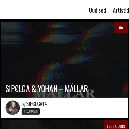
Uudised
Artistid
SIP€LGA & YOHAN – MÄLLAR
SIP€LGA14
by
8 KUUD TAGASI
LEGE UUDIS