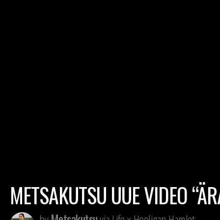
METSAKUTSU UUE VIDEO “ÄR
Metsakutsu
by
via Life × Hooligan Hamlet