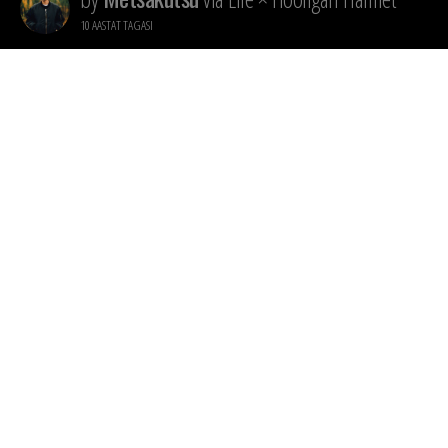
10 AASTAT TAGASI
Oodatumate albumite nimekirja
Täna ilmus uue muusikavideo “Ä
produtseerinud Dj Critikal ja v
näiteks Tommy Cashi “Euroz Dol
Life × Hooligan Hamlet
Loe edasi allikas
METSAKUTSU