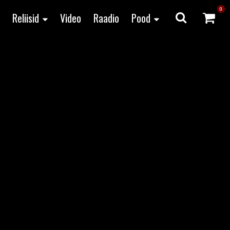
0
Reliisid
Video
Raadio
Pood