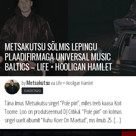
METSAKUTSU SÕLMIS LEPINGU
PLAADIFIRMAGA UNIVERSAL MUSIC
BALTICS – LIFE × HOOLIGAN HAMLET
Metsakutsu
by
via Life × Hooligan Hamlet
10 AASTAT TAGASI
Täna ilmus Metsakutsu singel “Pole piiri”, milles teeb kaasa Koit
Toome. Loo on produtseerinud DJ Critikal. “Pole piiri” on kolmas
singel uuelt albumilt “Kuhu Koer On Maetud”, mis ilmub 25. […]