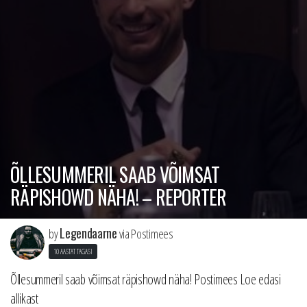
ÕLLESUMMERIL SAAB VÕIMSAT
RÄPISHOWD NÄHA! – REPORTER
Legendaarne
by
via Postimees
10 AASTAT TAGASI
Õllesummeril saab võimsat räpishowd näha! Postimees Loe edasi
allikast