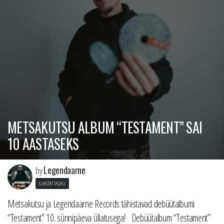
METSAKUTSU ALBUM “TESTAMENT” SAI
10 AASTASEKS
Legendaarne
by
6 AASTAT TAGASI
Metsakutsu ja Legendaarne Records tähistavad debüütalbumi
“Testament” 10. sünnipäeva üllatusega! Debüütalbum “Testament”