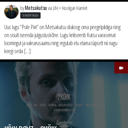
Metsakutsu
by
via Life × Hooligan Hamlet
10 AASTAT TAGASI
Uus lugu “Pole Piiri” on Metsakutsu dialoog oma peegelpildiga ning
on sisult iseenda julgustuskõne. Lugu kritiseerib Kutsu varasemat
loomingut ja valearusaamu ning ergutab elu elama täpselt nii nagu
keegi seda […]