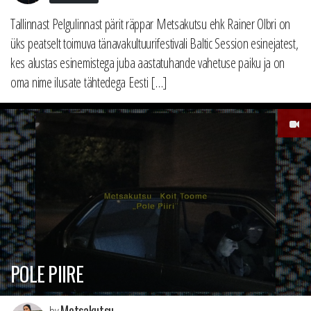
Tallinnast Pelgulinnast pärit räppar Metsakutsu ehk Rainer Olbri on
üks peatselt toimuva tänavakultuurifestivali Baltic Session esinejatest,
kes alustas esinemistega juba aastatuhande vahetuse paiku ja on
oma nime ilusate tähtedega Eesti […]
POLE PIIRE
Metsakutsu
by