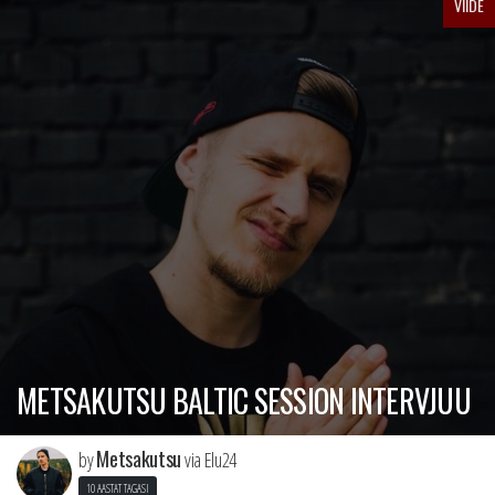
VIIDE
METSAKUTSU BALTIC SESSION INTERVJUU
Metsakutsu
by
via Elu24
10 AASTAT TAGASI