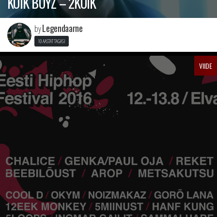
KÕIK BOYZ – 2KÕIK
Legendaarne
by
10 AASTAT TAGASI
VIIDE