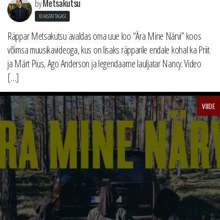
Metsakutsu
by
10 AASTAT TAGASI
Räppar Metsakutsu avaldas oma uue loo “Ära Mine Närvi” koos
võimsa muusikavideoga, kus on lisaks räpparile endale kohal ka Priit
ja Märt Pius, Ago Anderson ja legendaarne lauljatar Nancy. Video
[…]
VIIDE