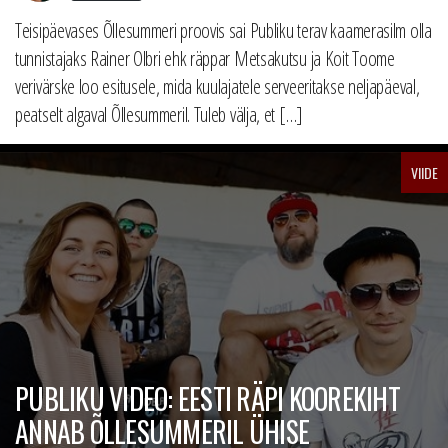
Teisipäevases Õllesummeri proovis sai Publiku terav kaamerasilm olla
tunnistajaks Rainer Olbri ehk räppar Metsakutsu ja Koit Toome
verivärske loo esitusele, mida kuulajatele serveeritakse neljapäeval,
peatselt algaval Õllesummeril. Tuleb välja, et […]
VIIDE
PUBLIKU VIDEO: EESTI RÄPI KOOREKIHT
ANNAB ÕLLESUMMERIL ÜHISE