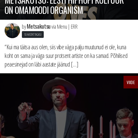
ON OMAMOODI ORGANISM
Metsakutsu
by
via Menu | ERR
10 AASTAT TAGASI
“Kui ma täitsa aus olen, siis vibe väga palju muutunud ei ole, kuna
koht on sama ja väga suur protsent artiste on ka samad. Põhilised
peaesinejad on läbi aastate jäänud […]
VIIDE