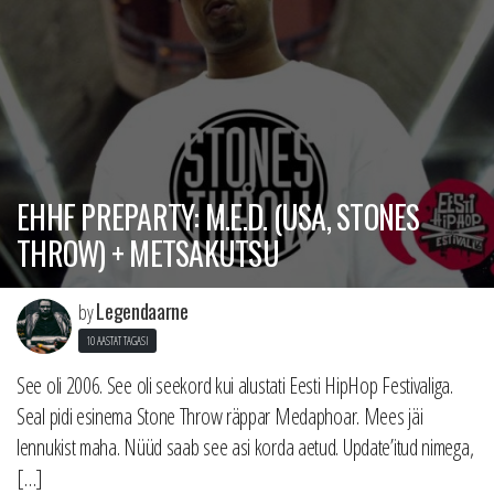
EHHF PREPARTY: M.E.D. (USA, STONES
THROW) + METSAKUTSU
Legendaarne
by
10 AASTAT TAGASI
See oli 2006. See oli seekord kui alustati Eesti HipHop Festivaliga.
Seal pidi esinema Stone Throw räppar Medaphoar. Mees jäi
lennukist maha. Nüüd saab see asi korda aetud. Update’itud nimega,
[…]