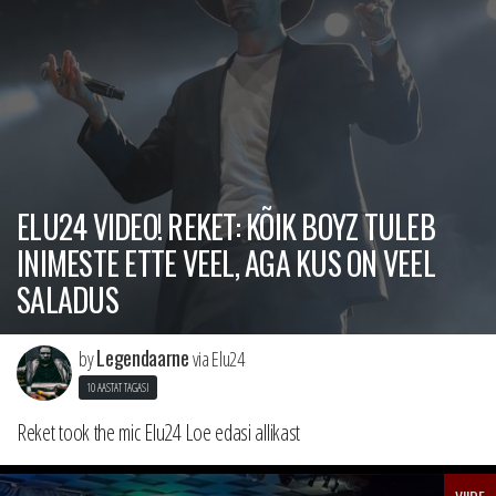
ELU24 VIDEO! REKET: KÕIK BOYZ TULEB
INIMESTE ETTE VEEL, AGA KUS ON VEEL
SALADUS
Legendaarne
by
via Elu24
10 AASTAT TAGASI
Reket took the mic Elu24 Loe edasi allikast