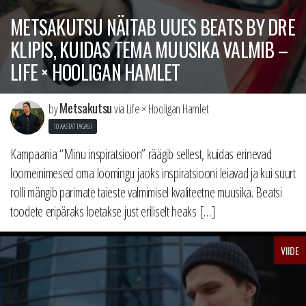
METSAKUTSU NÄITAB UUES BEATS BY DRE
KLIPIS, KUIDAS TEMA MUUSIKA VALMIB –
LIFE × HOOLIGAN HAMLET
Metsakutsu
by
via Life × Hooligan Hamlet
10 AASTAT TAGASI
Kampaania “Minu inspiratsioon” räägib sellest, kuidas erinevad
loomeinimesed oma loomingu jaoks inspiratsiooni leiavad ja kui suurt
rolli mängib parimate taieste valmimisel kvaliteetne muusika. Beatsi
toodete eripäraks loetakse just eriliselt heaks […]
VIIDE