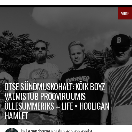
VIIDE
OTSE SÜNDMUSKOHALT: KÕIK BOYZ
VALMISTUB PROOVIRUUMIS
ÕLLESUMMERIKS – LIFE × HOOLIGAN
HAMLET
Legendaarne
by
via Life × Hooligan Hamlet