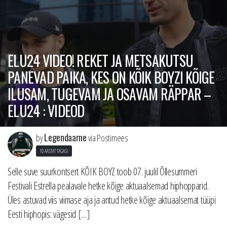
ELU24 VIDEO! REKET JA METSAKUTSU
PANEVAD PAIKA, KES ON KÕIK BOYZI KÕIGE
ILUSAM, TUGEVAM JA OSAVAM RÄPPAR –
ELU24 : VIDEOD
Legendaarne
by
via Postimees
10 AASTAT TAGASI
Selle suve suurkontsert KÕIK BOYZ toob 07. juulil Õllesummeri
Festivali Estrella pealavale hetke kõige aktuaalsemad hiphopparid.
Üles astuvad viis viimase aja ja antud hetke kõige aktuaalsemat tüüpi
Eesti hiphopis: vägesid […]