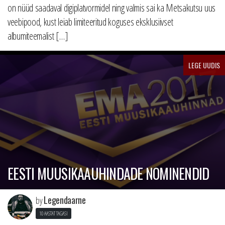
on nüüd saadaval digiplatvormidel ning valmis sai ka Metsakutsu uus
veebipood, kust leiab limiteeritud koguses eksklusiivset
albumiteemalist […]
LEGE UUDIS
EESTI MUUSIKAAUHINDADE NOMINENDID
Legendaarne
by
10 AASTAT TAGASI