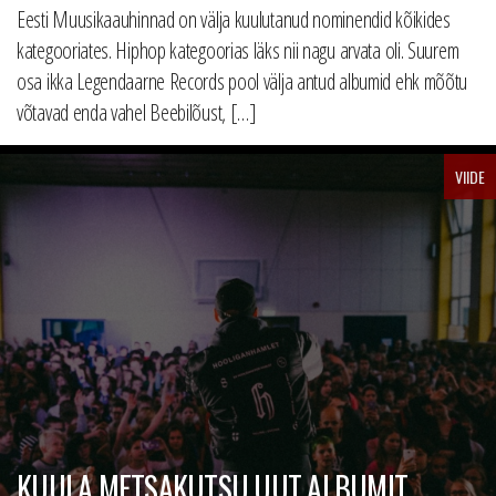
Eesti Muusikaauhinnad on välja kuulutanud nominendid kõikides
kategooriates. Hiphop kategoorias läks nii nagu arvata oli. Suurem
osa ikka Legendaarne Records pool välja antud albumid ehk mõõtu
võtavad enda vahel Beebilõust, […]
VIIDE
KUULA METSAKUTSU UUT ALBUMIT