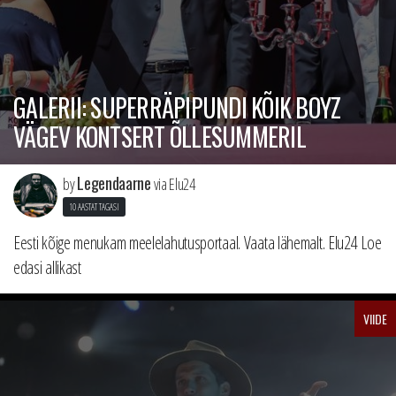
GALERII: SUPERRÄPIPUNDI KÕIK BOYZ
VÄGEV KONTSERT ÕLLESUMMERIL
Legendaarne
by
via Elu24
10 AASTAT TAGASI
Eesti kõige menukam meelelahutusportaal. Vaata lähemalt. Elu24 Loe
edasi allikast
VIIDE