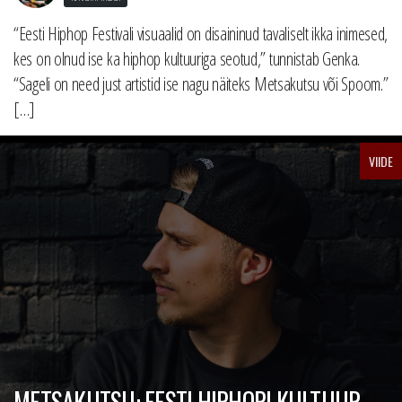
“Eesti Hiphop Festivali visuaalid on disaininud tavaliselt ikka inimesed,
kes on olnud ise ka hiphop kultuuriga seotud,” tunnistab Genka.
“Sageli on need just artistid ise nagu näiteks Metsakutsu või Spoom.”
[…]
VIIDE
METSAKUTSU: EESTI HIPHOPI KULTUUR