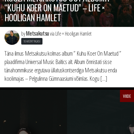
“KUHU KOER ON MAETUD” – LIFE ×
HOOLIGAN HAMLET
Metsakutsu
by
via Life × Hooligan Hamlet
10 AASTAT TAGASI
Täna ilmus Metsakutsu kolmas album ” Kuhu Koer On Maetud ”
plaadifirma Universal Music Baltics alt. Album õnnistati sisse
tänahommikuse ergutava üllatuskontserdiga Metsakutsu enda
koolimajas – Pelgulinna Gümnaasiumi võimlas. Kogu […]
VIIDE