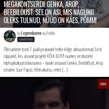
MEGAKONTSERDI! GENKA, AROP,
BEEBILÕUST: SEE ON ASI, MIS NAGUNII
OLEKS TULNUD, NÜÜD ON KÄES, PÕMM!
Legendaarne
by
via Publik
10 AASTAT TAGASI
Õllesummer toob 7. juulil pealavale hetke kõige aktuaalsemad Eesti
räpparid, kes asuvad projekti KÕIK BOYZ! raames eestlastele
hiphopkultuuri tutvustama – lavale astuvad Genka, Beebilõust, Arop
(endine Suur Papa), Metsakutsu, reket […]
VIIDE