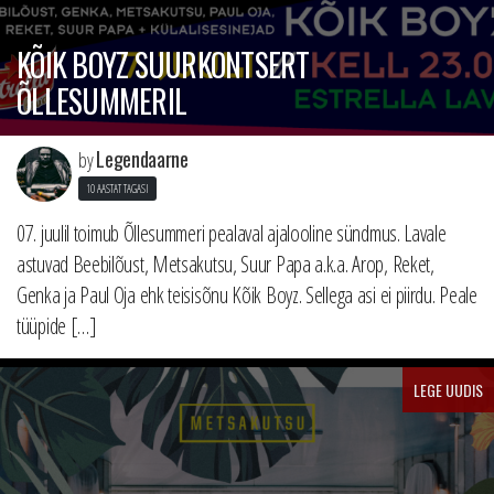
KÕIK BOYZ SUURKONTSERT
ÕLLESUMMERIL
Legendaarne
by
10 AASTAT TAGASI
07. juulil toimub Õllesummeri pealaval ajalooline sündmus. Lavale
astuvad Beebilõust, Metsakutsu, Suur Papa a.k.a. Arop, Reket,
Genka ja Paul Oja ehk teisisõnu Kõik Boyz. Sellega asi ei piirdu. Peale
tüüpide […]
LEGE UUDIS