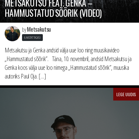
METSAKUTSU FEAT. GENKA –
HAMMUSTATUD SÕÕRIK (VIDEO)
Metsakutsu
by
6 AASTAT TAGASI
Metsakutsu ja Genka andsid välja uue loo ning muusikavideo
„Hammustatud sõõrik”. Täna, 10. novembril, andsid Metsakutsu ja
Genka koos välja uue loo nimega „Hammustatud sõõrik”, muusika
autoriks Paul Oja. […]
LEGE UUDIS