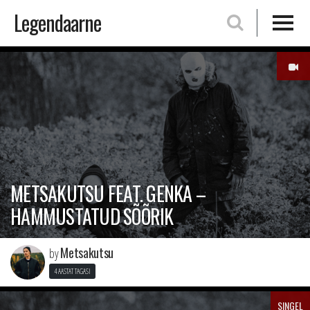
Legendaarne
Skip
to
content
METSAKUTSU FEAT. GENKA –
HAMMUSTATUD SÕÕRIK
Metsakutsu
by
4 AASTAT TAGASI
SINGEL