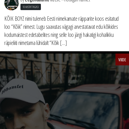
10 AASTAT TAGASI
KÕIK BOYZ nimi tuleneb Eesti nimekamate räpparite koos esitatud
loo “Kõik” nimest. Lugu saavutas vägagi arvestatavat edu kõikides
kodumaistest edetabelites ning selle loo järgi hakatigi kohalikku
räpieliiti nimetama lühidalt “Kõik […]
VIIDE