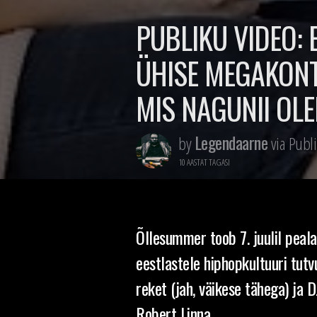
PUBLIKU VIDEO:
ÜHISE MEGAKONTS
MIS NAGUNII OL
Legendaarne
by
via Publi
10 AASTAT TAGASI
Õllesummer toob 7. juulil peal
eestlastele hiphopkultuuri tut
reket (jah, väikese tähega) ja D
Robert Linna.