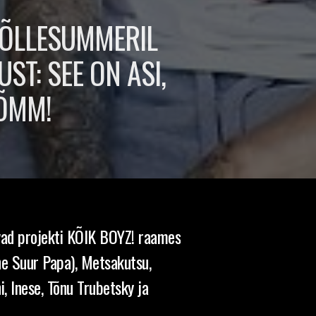
 ÕLLESUMMERIL
ST: SEE ON ASI,
PÕMM!
uvad projekti KÕIK BOYZ! raames
ne Suur Papa), Metsakutsu,
i, Inese, Tõnu Trubetsky ja