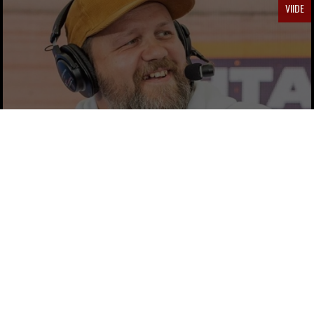
VIIDE
GENKA: TOE TAG’I ALBUMID TULEVAD
LISAKS VINÜÜLIDELE KA
DIGIPLATVORMIDELE – LIFE × HOOLIGAN
HAMLET
Genka/Paul Oja
by
via Life × Hooligan Hamlet
6 AASTAT TAGASI