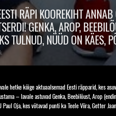
 EESTI RÄPI KOOREKIHT ANNAB
ERDI! GENKA, AROP, BEEBILÕU
EKS TULNUD, NÜÜD ON KÄES, 
k
avale hetke kõige aktuaalsemad Eesti räpparid, kes as
vustama – lavale astuvad Genka, Beebilõust, Arop (endi
J Paul Oja, kes võtavad punti ka Teele Viira, Getter Jaan