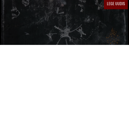
LEGE UUDIS
DEW8 UUS LUGU JA ALBUMI RELIIS DATE
DEW8
by
7 AASTAT TAGASI
NÄDALA LUGU