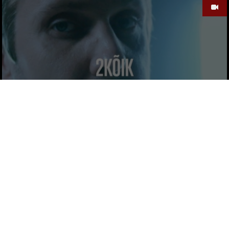
KÕIK BOYZ – 2KÕIK
Legendaarne
by
10 AASTAT TAGASI
VIIDE