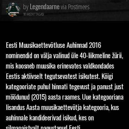
Legendaarne
by
via Postimees
10 AASTAT TAGASI
Eesti Muusikaettevõtluse Auhinnad 2016
nominendid on välja valinud üle 40-liikmeline žürii,
mis koosneb muusika erinevates valdkondades
Eestis aktiivselt tegutsevatest isikutest. Kõigi
kategooriate puhul hinnati tegevust ja panust just
möödunud (2015) aasta raames. Uue kategooriana
lisandus Aasta muusikaettevõtja kategooria, kus
auhinnale kandideerivad isikud, kes on
silmapaistvalt panustanud Eesti