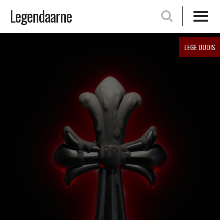
Legendaarne
Skip
LEGE UUDIS
to
content